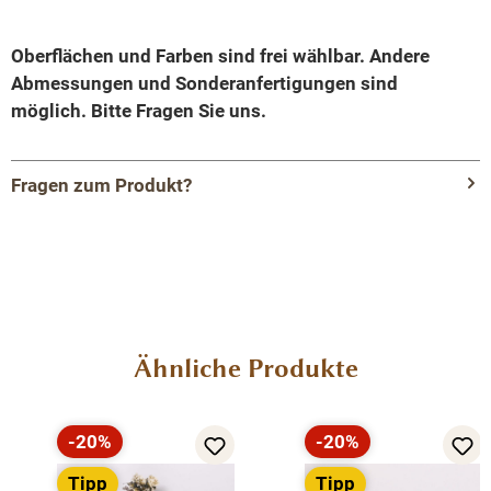
Oberflächen und Farben sind frei wählbar. Andere
Abmessungen und Sonderanfertigungen sind
möglich. Bitte Fragen Sie uns.
Fragen zum Produkt?
Menü schließen
Produktinformationen "Bücherregal mit 4
festen Einlegeböden - Shabby-Chic Regal"
Produktgalerie überspringen
Ähnliche Produkte
Entdecken Sie die ideale Verbindung von
Organisation und Präsentation mit unserer
vielseitig einsetzbaren Bücherregal. Dieses
-20%
-20%
Möbelstück vereint auf elegante Weise
Rabatt
Rabatt
Tipp
Tipp
Funktionalität und Ästhetik. Das Bücherregal