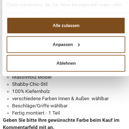
Daten zusammen, die Sie ihnen bereitgestellt haben oder
Mit seiner exzellenten Verarbeitung garantiert
die sie im Rahmen Ihrer Nutzung der Dienste gesammelt
haben.
dieses Bücherregal Langlebigkeit und
Alle zulassen
Beständigkeit. Er überzeugt nicht nur mit
praktischen Lösungen, sondern wird auch Ihre
Freude und Bewunderung langfristig erhalten.
Anpassen
Abmessungen: H: 190 cm, B: 112 cm, T: 49 cm
Korpusfarbe - frei wählbar
Ablehnen
Innenfarbe - frei wählbar
Massivholz Möbel
Shabby-Chic-Stil
100% Kiefernholz
verschiedene Farben Innen & Außen wählbar
Beschläge/Griffe wählbar
Fertig montiert - 1 Teil
Geben Sie bitte Ihre gewünschte Farbe beim Kauf im
Kommentarfeld mit an.