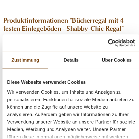
Produktinformationen "Bücherregal mit 4
festen Einlegeböden - Shabby-Chic Regal"
Entdecken Sie die ideale Verbindung von
Organisation und Präsentation mit unserer
Zustimmung
Details
Über Cookies
vielseitig einsetzbaren Bücherregal. Dieses
Möbelstück vereint auf elegante Weise
Funktionalität und Ästhetik. Das Bücherregal
Diese Webseite verwendet Cookies
ermöglicht es Ihnen die ansprechende
Wir verwenden Cookies, um Inhalte und Anzeigen zu
Präsentation Ihrer Lieblingsstücke. Das Design
personalisieren, Funktionen für soziale Medien anbieten zu
dieses Möbelstücks strahlt zeitlose Eleganz aus
können und die Zugriffe auf unsere Website zu
und passt sich nahtlos in verschiedene
analysieren. Außerdem geben wir Informationen zu Ihrer
Einrichtungsstile ein. Es ist das perfekte Highlight
Verwendung unserer Website an unsere Partner für soziale
für diejenigen, die sowohl praktische Lösungen als
Medien, Werbung und Analysen weiter. Unsere Partner
auch raffinierten Stil suchen.
führen diese Informationen möglicherweise mit weiteren