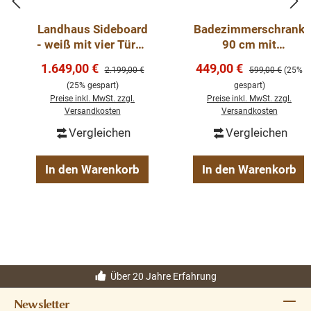
Landhaus Sideboard
Badezimmerschrank
- weiß mit vier Türen
90 cm mit
und Schubladen,
geschwungenen
Verkaufspreis:
Verkaufspreis:
1.649,00 €
449,00 €
Regulärer Preis:
Regulärer Preis:
2.199,00 €
599,00 €
(25%
215 cm breit -
Beinen für 1
(25% gespart)
gespart)
Kommode
Waschbecken -
Preise inkl. MwSt. zzgl.
Preise inkl. MwSt. zzgl.
Badezimmermöbel
Versandkosten
Versandkosten
Vergleichen
Vergleichen
In den Warenkorb
In den Warenkorb
Über 20 Jahre Erfahrung
Newsletter