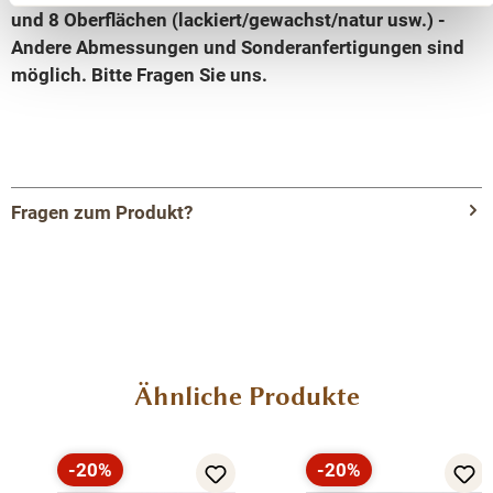
und 8 Oberflächen (lackiert/gewachst/natur usw.) -
Andere Abmessungen und Sonderanfertigungen sind
möglich.
Bitte Fragen Sie uns.
Fragen zum Produkt?
Menü schließen
Produktinformationen "Landhaus Sideboard
mit 6 Schubladen und 2 Türen - Massive
Anrichte"
Produktgalerie überspringen
Ähnliche Produkte
Entdecken Sie die ideale Verbindung von
Organisation und Präsentation mit unserem
-20%
-20%
vielseitig einsetzbaren Kommode. Dieses
Rabatt
Rabatt