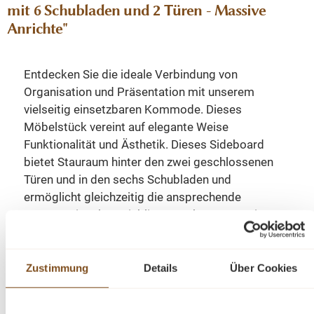
mit 6 Schubladen und 2 Türen - Massive
Anrichte"
Entdecken Sie die ideale Verbindung von
Organisation und Präsentation mit unserem
vielseitig einsetzbaren Kommode. Dieses
Möbelstück vereint auf elegante Weise
Funktionalität und Ästhetik. Dieses Sideboard
bietet Stauraum hinter den zwei geschlossenen
Türen und in den sechs Schubladen und
ermöglicht gleichzeitig die ansprechende
Präsentation Ihrer Lieblingsstücke. Das Design
dieses Möbelstücks strahlt zeitlose Eleganz aus
und passt sich nahtlos in verschiedene
Einrichtungsstile ein. Es ist das perfekte Highlight
Zustimmung
Details
Über Cookies
für diejenigen, die sowohl praktische Lösungen als
auch raffinierten Stil suchen.