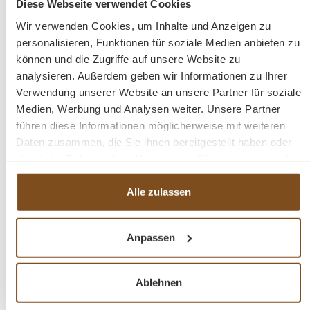
Diese Webseite verwendet Cookies
Wir verwenden Cookies, um Inhalte und Anzeigen zu
Mit seiner exzellenten Verarbeitung garantiert
personalisieren, Funktionen für soziale Medien anbieten zu
dieser Kommode Langlebigkeit und
können und die Zugriffe auf unsere Website zu
Beständigkeit. Er überzeugt nicht nur mit
analysieren. Außerdem geben wir Informationen zu Ihrer
praktischen Lösungen, sondern wird auch Ihre
Verwendung unserer Website an unsere Partner für soziale
Freude und Bewunderung langfristig erhalten.
Medien, Werbung und Analysen weiter. Unsere Partner
führen diese Informationen möglicherweise mit weiteren
Abmessungen: H: 78 cm, B: 219 cm, T: 51 cm
Daten zusammen, die Sie ihnen bereitgestellt haben oder
Korpusfarbe - frei wählbar
die sie im Rahmen Ihrer Nutzung der Dienste gesammelt
Innenfarbe - frei wählbar
haben.
Massivholz Möbel
Alle zulassen
Landhausstil
Arbeitsplatte 100% Kiefernholz
Korpus 100% Kiefernholz
Anpassen
verschiedene Farben Innen & Außen wählbar
Beschläge/Griffe wählbar
Ablehnen
Fertig montiert - 1 Teil
Oberflächen und Farben sind frei wählbar. 36 Farben