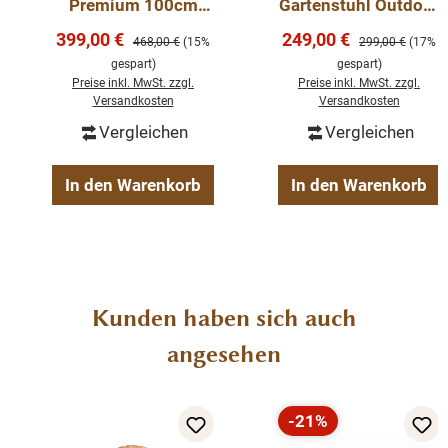
Premium 100cm
Gartenstuhl Outdoor
Serie: Stapel
Teakholz Bank
Teakholz
Gartenstühle Einzelmaße (BxTxH): 62x62x98 cm
Verkaufspreis:
Verkaufspreis:
399,00 €
249,00 €
Regulärer Preis:
Regulärer Preis:
468,00 €
(15%
299,00 €
(17%
Gartenmöbel
Material Stühle: Teakholz massiv
gespart)
gespart)
Outdoor Sitzbank
Sitzbreite: (ca.) 53 cm
Preise inkl. MwSt. zzgl.
Preise inkl. MwSt. zzgl.
Versandkosten
Versandkosten
Sitzhöhe: (ca.) 46 cm
Sitztiefe: (ca.) 49 cm
Vergleichen
Vergleichen
Anzahl Sitzplätze: 2
In den Warenkorb
In den Warenkorb
Produktgalerie überspringen
Kunden haben sich auch
angesehen
-21%
Rabatt