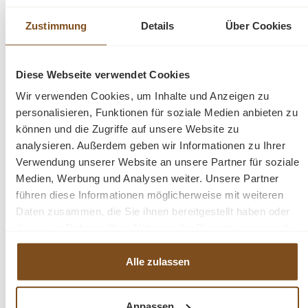
Armlehnen für einen maximalen Komfort. Die Stühle
können das ganze Jahr draußen stehen. Außerdem
Zustimmung
Details
Über Cookies
haben wir auch dazu passende Bänke und Tische
vorrätig.
Diese Webseite verwendet Cookies
Eigenschaften:
Wir verwenden Cookies, um Inhalte und Anzeigen zu
personalisieren, Funktionen für soziale Medien anbieten zu
können und die Zugriffe auf unsere Website zu
Serie: Stapel
analysieren. Außerdem geben wir Informationen zu Ihrer
Gartenstühle Einzelmaße (BxTxH): 62x62x98 cm
Verwendung unserer Website an unsere Partner für soziale
Material Stühle: Teakholz massiv
Medien, Werbung und Analysen weiter. Unsere Partner
Sitzbreite: (ca.) 53 cm
führen diese Informationen möglicherweise mit weiteren
Sitzhöhe: (ca.) 46 cm
Daten zusammen, die Sie ihnen bereitgestellt haben oder
Sitztiefe: (ca.) 49 cm
die sie im Rahmen Ihrer Nutzung der Dienste gesammelt
Anzahl Sitzplätze: 2
haben.
Alle zulassen
Fragen zum Produkt?
Anpassen