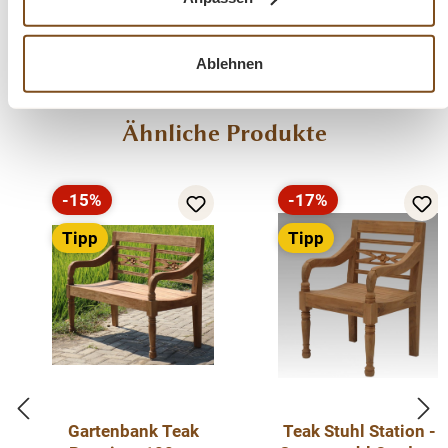
Menü schließen
Produktinformationen "Gartenstuhl Stapel
Ablehnen
Teak 2er Set Teakholz Stuhl Outdoor
(stapelbar)"
Produktgalerie überspringen
Ähnliche Produkte
Ein schöner Teak Holz Gartenstuhl. Diese Teak
Gartenstühle wurden aus massivem Teak hergestellt
und sind stapelbar. Die Rückenlehne und Sitzfläche sind
-15%
-17%
Rabatt
Rabatt
sehr bequem und ergonomisch, damit Sie ganz
Tipp
Tipp
entspannt Ihre Freizeit geniessen können. Mit
angenehmen Armlehnen für einen maximalen Komfort.
Die Stühle können das ganze Jahr draußen stehen.
Außerdem haben wir auch dazu passende Bänke und
Tische vorrätig.
Eigenschaften:
Gartenbank Teak
Teak Stuhl Station -