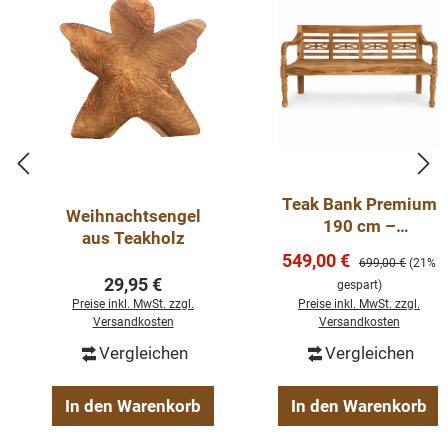
Teak Bank Premium
Weihnachtsengel
190 cm –
aus Teakholz
Gartenbank aus
Verkaufspreis:
549,00 €
Regulärer Preis:
699,00 €
(21%
recyceltem Teakholz
Regulärer Preis:
29,95 €
gespart)
massiv
Preise inkl. MwSt. zzgl.
Preise inkl. MwSt. zzgl.
Versandkosten
Versandkosten
Vergleichen
Vergleichen
In den Warenkorb
In den Warenkorb