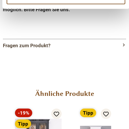
Andere Abmessungen und Sonderanfertigungen sind
möglich. Bitte Fragen Sie uns.
Fragen zum Produkt?
Menü schließen
Produktinformationen "Landhaus - Massiv -
Glas - Vitrine mit verstellbaren Regalböden
und seitlichen Glasscheiben 110 cm"
Produktgalerie überspringen
Ähnliche Produkte
Die Vitrine bietet großzügige Präsentationsfläche mit
fünf verstellbaren Einlegeböden alle 7 cm hinter zwei
großen Glastüren. Die Seiten des Fensters bestehen aus
-19%
Tipp
Rabatt
Glas. Richtig gestaltete Accessoires unterstreichen den
Tipp
klassischen Stil von Massivholzmöbeln! Das Produkt ist