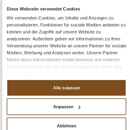
Diese Webseite verwendet Cookies
Die Abmessungen: ca.: Höhe 210 cm - Breite 110 cm
Wir verwenden Cookies, um Inhalte und Anzeigen zu
- Tiefe 40 cm.
personalisieren, Funktionen für soziale Medien anbieten zu
können und die Zugriffe auf unsere Website zu
Außenfarbe - frei wählbar
analysieren. Außerdem geben wir Informationen zu Ihrer
Innenfarbe - frei wählbar
Verwendung unserer Website an unsere Partner für soziale
Massivholz Möbel
Medien, Werbung und Analysen weiter. Unsere Partner
Verstellbare Regalböden
führen diese Informationen möglicherweise mit weiteren
Daten zusammen, die Sie ihnen bereitgestellt haben oder
montiert
die sie im Rahmen Ihrer Nutzung der Dienste gesammelt
Landhausstil
haben.
100% Kieferholz
Alle zulassen
verschiedene Farben wählbar
Beschläge/Griffe wählbar
Geben Sie bitte Ihre gewünschte Farbe für Innen &
Anpassen
Außen beim Kauf im Kommentarfeld mit an.
Oberflächen und Farben sind frei wählbar. 36 Farben
und 8 Oberflächen (lackiert/gewachst/Natur usw.) -
Ablehnen