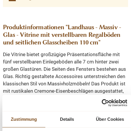
Produktinformationen "Landhaus - Massiv -
Glas - Vitrine mit verstellbaren Regalböden
und seitlichen Glasscheiben 110 cm"
Die Vitrine bietet großzügige Präsentationsfläche mit
fünf verstellbaren Einlegeböden alle 7 cm hinter zwei
großen Glastüren. Die Seiten des Fensters bestehen aus
Glas. Richtig gestaltete Accessoires unterstreichen den
klassischen Stil von Massivholzmöbeln! Das Produkt ist
mit rustikalen Cremone-Eisenbeschlägen ausgestattet,
das der Vitrine Eleganz verleiht. Sie werden es Ihnen für
die hervorragende Qualität und das beeindruckende
Design danken. Der Vitrinen Schrank wird montiert
Zustimmung
Details
Über Cookies
geliefert und die sehr solide Konstruktion ermöglicht
eine sehr lange Nutzungsdauer.