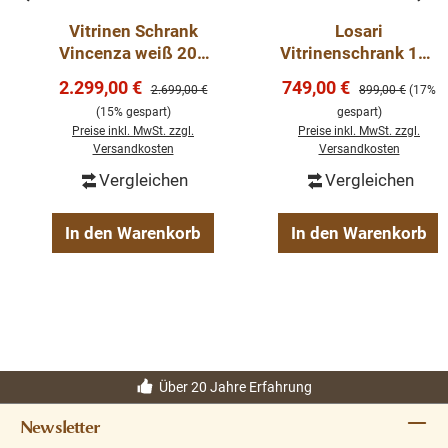
Vitrinen Schrank
Losari
Vincenza weiß 200
Vitrinenschrank 100
cm
cm Teakholz Buffet
Verkaufspreis:
Verkaufspreis:
2.299,00 €
749,00 €
Regulärer Preis:
Regulärer Preis:
2.699,00 €
899,00 €
(17%
Schrank
(15% gespart)
gespart)
Preise inkl. MwSt. zzgl.
Preise inkl. MwSt. zzgl.
Versandkosten
Versandkosten
Vergleichen
Vergleichen
In den Warenkorb
In den Warenkorb
Über 20 Jahre Erfahrung
Newsletter