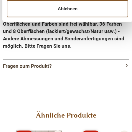
montiert
Ablehnen
Landhausstil
100% Kieferholz
Oberflächen und Farben sind frei wählbar. 36 Farben
und 8 Oberflächen (lackiert/gewachst/Natur usw.) -
Andere Abmessungen und Sonderanfertigungen sind
möglich. Bitte Fragen Sie uns.
Fragen zum Produkt?
Menü schließen
Produktinformationen "Landhaus Glasvitrine
300 cm Vitrinen Schrank Massivholz"
Diese Bücherwand ist aus einer hervorragenden Qualität
Produktgalerie überspringen
Ähnliche Produkte
und das beeindruckende Design ist
außergewöhnlich. Richtig gestaltete Accessoires