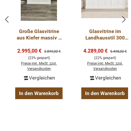
Große Glasvitrine
Glasvitrine im
aus Kiefer massiv –
Landhausstil 300
Landhausstil in
cm, mehrteilig,
Verkaufspreis:
Verkaufspreis:
2.995,00 €
Weiß & Antikbraun
Massivholz - sofort
4.289,00 €
Regulärer Preis:
Regulärer Pre
3.899,00 €
5.498,00 €
lieferbar!
(23% gespart)
(22% gespart)
Preise inkl. MwSt. zzgl.
Preise inkl. MwSt. zzgl.
Versandkosten
Versandkosten
Vergleichen
Vergleichen
In den Warenkorb
In den Warenkorb