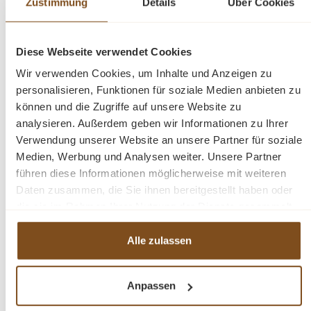
Zustimmung
Details
Über Cookies
und das beeindruckende Design ist
außergewöhnlich. Richtig gestaltete Accessoires
unterstreichen den klassischen Stil dieses
Diese Webseite verwendet Cookies
Bücherregals! Das Landhaus Regal ist mit rustikalen
Wir verwenden Cookies, um Inhalte und Anzeigen zu
Cremone-Eisenbeschlägen ausgestattet, das dem
personalisieren, Funktionen für soziale Medien anbieten zu
Bücherregal zusätzliche Eleganz verleiht!
können und die Zugriffe auf unsere Website zu
analysieren. Außerdem geben wir Informationen zu Ihrer
Es ist das Spitzenmodell, tatsächlich das spektakulärste
Verwendung unserer Website an unsere Partner für soziale
und beeindruckendste und verleiht dem Raum, in dem es
Medien, Werbung und Analysen weiter. Unsere Partner
platziert wird, eine unendliche Eleganz, aber auch eine
führen diese Informationen möglicherweise mit weiteren
unverwechselbare Einzigartigkeit.
Daten zusammen, die Sie ihnen bereitgestellt haben oder
die sie im Rahmen Ihrer Nutzung der Dienste gesammelt
Die Abmessungen: ca.: Höhe 228 cm - Breite 300 cm -
haben.
Tiefe 50 cm.
Alle zulassen
Massivholz Möbel
Anpassen
Verstellbare Regalböden im oberen Bereich