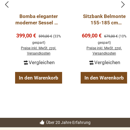
Bomba eleganter
Sitzbank Belmonte
moderner Sessel mit
155-185 cm
Armlehnen in
verschiedene Farben
Verkaufspreis:
Verkaufspreis:
399,00 €
verschiedenen
609,00 €
Regulärer Preis:
Regulärer Preis:
599,00 €
(33%
679,00 €
(10%
Farben
gespart)
gespart)
Preise inkl. MwSt. zzgl.
Preise inkl. MwSt. zzgl.
Versandkosten
Versandkosten
Vergleichen
Vergleichen
In den Warenkorb
In den Warenkorb
Über 20 Jahre Erfahrung