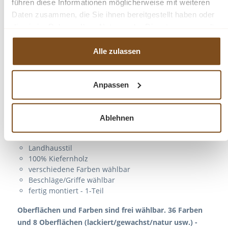
Langlebigkeit und Zuverlässigkeit. Diese Vitrine
führen diese Informationen möglicherweise mit weiteren
wird nicht nur Ihre Räume bereichern, sondern
Daten zusammen, die Sie ihnen bereitgestellt haben oder
auch langfristige Zufriedenheit und
die sie im Rahmen Ihrer Nutzung der Dienste gesammelt
Bewunderung schenken.
haben.
Alle zulassen
Abmessungen: H: 180 cm, B: 79 cm, T:
Anpassen
30 cm
Außenfarbe - frei wählbar
Ablehnen
Innenfarbe - frei wählbar
Massivholz Möbel
Landhausstil
100% Kiefernholz
verschiedene Farben wählbar
Beschläge/Griffe wählbar
fertig montiert - 1-Teil
Oberflächen und Farben sind frei wählbar. 36 Farben
und 8 Oberflächen (lackiert/gewachst/natur usw.) -