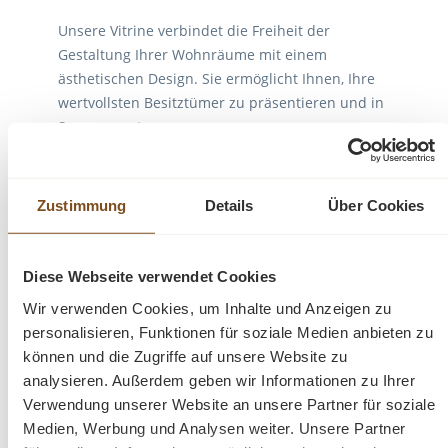
Unsere Vitrine verbindet die Freiheit der
Gestaltung Ihrer Wohnräume mit einem
ästhetischen Design. Sie ermöglicht Ihnen, Ihre
wertvollsten Besitztümer zu präsentieren und in
Szene zu setzen.
Die Regalböden erlauben Ihnen die stilvolle
Präsentation Ihrer Lieblingsbücher. Durch die
Zustimmung
Details
Über Cookies
große Glastür kommen Ihre Lieblingsstücke
besonders gut zur Geltung.
Diese Webseite verwendet Cookies
Das Design dieses Möbelstücks fügt sich
Wir verwenden Cookies, um Inhalte und Anzeigen zu
harmonisch in verschiedene Einrichtungsstile
personalisieren, Funktionen für soziale Medien anbieten zu
ein. Es passt sowohl in moderne als auch
können und die Zugriffe auf unsere Website zu
klassische Umgebungen und verleiht jedem
analysieren. Außerdem geben wir Informationen zu Ihrer
Raum einen Hauch von Eleganz.
Verwendung unserer Website an unsere Partner für soziale
Die erstklassige Verarbeitung garantiert
Medien, Werbung und Analysen weiter. Unsere Partner