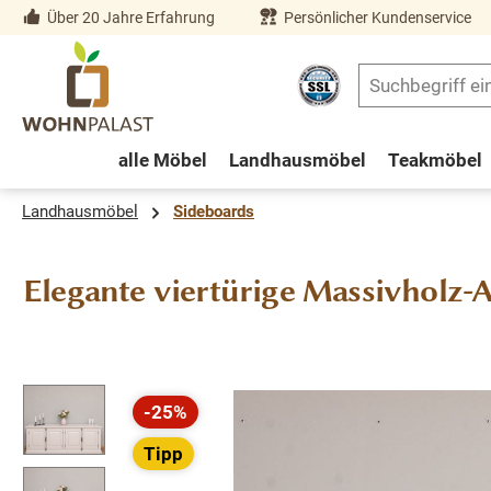
Über 20 Jahre Erfahrung
Persönlicher Kundenservice
springen
Zur Hauptnavigation springen
alle Möbel
Landhausmöbel
Teakmöbel
Landhausmöbel
Sideboards
Elegante viertürige Massivholz-A
Bildergalerie überspringen
-25%
Rabatt
Tipp