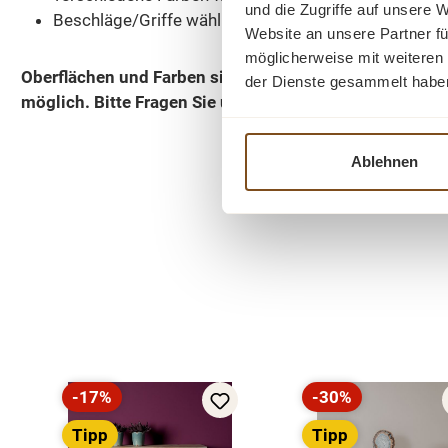
und die Zugriffe auf unsere 
Beschläge/Griffe wählbar
Website an unsere Partner fü
möglicherweise mit weiteren
Oberflächen und Farben sind frei wählbar. 36 Farben 
der Dienste gesammelt habe
möglich.
Bitte Fragen Sie uns.
Ablehnen
Produktgalerie überspringen
-17%
-30%
Rabatt
Rabatt
Tipp
Tipp