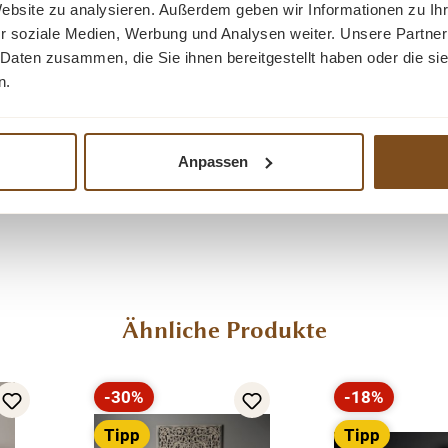
Website zu analysieren. Außerdem geben wir Informationen zu I
r soziale Medien, Werbung und Analysen weiter. Unsere Partner
 Daten zusammen, die Sie ihnen bereitgestellt haben oder die s
und 8 Oberflächen (lackiert/gewachst/natur usw.) - Ande
n.
Anpassen
Ähnliche Produkte
-30%
-18%
Rabatt
Rabatt
Tipp
Tipp