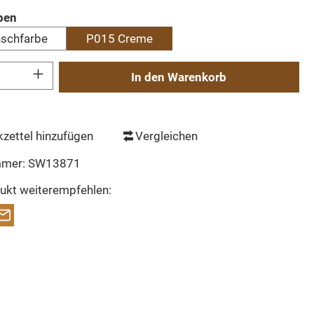
auswählen
ben
nschfarbe
P015 Creme
Gib den gewünschten Wert ein oder benutze die Schaltflächen um die Anzahl zu erh
In den Warenkorb
zettel hinzufügen
Vergleichen
mmer:
SW13871
ukt weiterempfehlen: