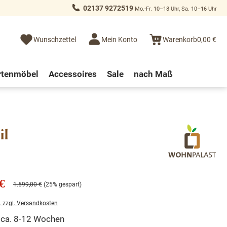
02137 9272519
Mo.-Fr. 10–18 Uhr, Sa. 10–16 Uhr
Wunschzettel
Mein Konto
Warenkorb
0,00 €
rtenmöbel
Accessoires
Sale
nach Maß
il
€
1.599,00 €
(25% gespart)
. zzgl. Versandkosten
t ca. 8-12 Wochen