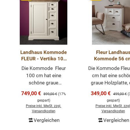
Landhaus Kommode
Fleur Landhau
FLEUR - Vertiko 100
Kommode 56 c
cm
Nachtschrank
Die Kommode Fleur
Die Kommode Fleu
100 cm hat eine
cm hat eine schö
schöne graue
graue Holzplatte, 
Holzplatte, die diesem
diesem Möbelstü
Verkaufspreis:
Verkaufspreis:
749,00 €
349,00 €
Regulärer Preis:
Regulärer P
899,00 €
(17%
499,00 €
(
Möbelstück einen
einen romantisch
gespart)
gespart)
romantischen und
und ländlichen L
Preise inkl. MwSt. zzgl.
Preise inkl. MwSt. zzgl
ländlichen Look
verleiht! Diese
Versandkosten
Versandkosten
verleiht! Dieser
Kommode hat vi
Vergleichen
Vergleichen
In den Warenkorb
In den Warenk
Speckschrank enthält
Schubladen, gen