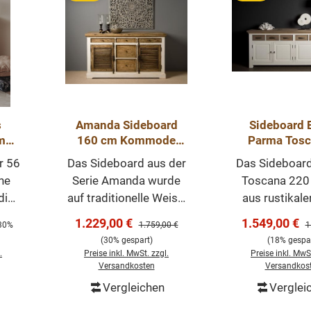
s
Amanda Sideboard
Sideboard 
m
160 cm Kommode
Parma Tosc
Anrichte Landhausstil
Anrichte La
r 56
Das Sideboard aus der
Das Sideboar
220 c
ne
Serie Amanda wurde
Toscana 220 
die
auf traditionelle Weise,
aus rustikale
ck
aus teilweise
und Kief
Verkaufspreis:
Verkaufsprei
1.229,00 €
1.549,00 €
reis:
Regulärer Preis:
R
30%
1.759,00 €
1
en
recyceltem Kiefernholz
gefertigt.
(30% gespart)
(18% gespar
ook
restauriert. Dieses
Eichenholztei
.
Preise inkl. MwSt. zzgl.
Preise inkl. MwSt
Möbelstück wird von
leicht gebürs
Versandkosten
Versandkos
er
Hand in altweiß
mit einem Öl v
Vergleichen
Verglei
orb
In den Warenkorb
In den Wa
ug
veredelt und hat eine
Dieses Möbel 