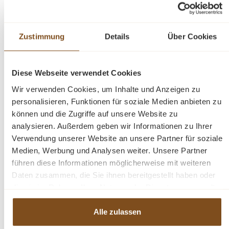
Platz für Dekoration bietet. Diese Vitrine im
Landhausstil ist ein hochwertiges, zeitloses
Möbelstück, welches überall in Ihrem Haus einen
Zustimmung
Details
Über Cookies
prägenden Eindruck hinterlässt und eine gute
Figur macht. Entdecken Sie die ideale Verbindung
von Organisation und Präsentation. Dieses
Diese Webseite verwendet Cookies
Möbelstück vereint auf elegante Weise
Wir verwenden Cookies, um Inhalte und Anzeigen zu
Funktionalität und Ästhetik.
personalisieren, Funktionen für soziale Medien anbieten zu
können und die Zugriffe auf unsere Website zu
Abmessungen: H: 220 cm, B: 75cm, T: 40 cm
analysieren. Außerdem geben wir Informationen zu Ihrer
Landhaus-Stil
Verwendung unserer Website an unsere Partner für soziale
massives Kiefernholz
Medien, Werbung und Analysen weiter. Unsere Partner
Farben innen und aussen wählbar
führen diese Informationen möglicherweise mit weiteren
montiert
Daten zusammen, die Sie ihnen bereitgestellt haben oder
die sie im Rahmen Ihrer Nutzung der Dienste gesammelt
haben.
Fragen zum Produkt?
Alle zulassen
Menü schließen