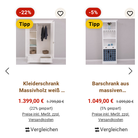
-22%
-5%
Rabatt
Rabatt
Tipp
Tipp
Kleiderschrank
Barschrank aus
Massivholz weiß -
massiven
verschiedene Farben
Kiefernholz - 78 cm
Verkaufspreis:
Verkaufspreis:
1.399,00 €
1.049,00 €
Regulärer Preis:
Regulärer Pre
1.799,00 €
1.099,00 €
wählbar - Landhaus
Breit - Landhaus
(22% gespart)
(5% gespart)
Schrank
Schrank
Preise inkl. MwSt. zzgl.
Preise inkl. MwSt. zzgl.
Versandkosten
Versandkosten
Vergleichen
Vergleichen