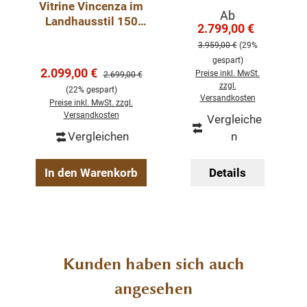
Vitrine Vincenza im
Schrank -
Verkaufspreis:
Ab
Landhausstil 150
Landhaus-Stil
Landhaus
2.799,00 €
Regulärer Pre
cm weiß-eiche
Schrank
massives Kiefernholz
3.959,00 €
(29%
mintgrün
Farben innen und aussen wählbar
gespart)
Verkaufspreis:
2.099,00 €
montiert
Regulärer Preis:
Preise inkl. MwSt.
2.699,00 €
zzgl.
(22% gespart)
Versandkosten
Preise inkl. MwSt. zzgl.
Versandkosten
Vergleiche
Vergleichen
n
In den Warenkorb
Details
Produktgalerie überspringen
Kunden haben sich auch
angesehen