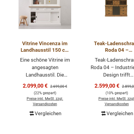
Vitrine Vincenza im
Teak-Ladenschr
Landhausstil 150 cm
Roda 04 –
weiß-eiche
Industrielles
Eine schöne Vitrine im
Teak-Ladenschra
Massivholz Desi
angesagten
Roda 04 – Industrie
Landhausstil. Die
Design trifft
Vitrine ist mit großen
Massivholz Der Te
Verkaufspreis:
Verkaufspreis:
2.099,00 €
2.599,00 €
Regulärer Preis:
Regulär
2.699,00 €
2.899,0
Schiebetüren und zwei
Ladenschrank Rod
(22% gespart)
(10% gespart)
Schubladen
von Wohnpalast ver
Preise inkl. MwSt. zzgl.
Preise inkl. MwSt. zzgl
ausgestattet. Die
hochwertiges
Versandkosten
Versandkosten
Armaturen sind in
Teakholz, industrie
Vergleichen
Vergleichen
In den Warenkorb
In den Warenk
schwarz gehalten, des
Eisenakzente un
Weiteren sind Krone
funktionales Desi