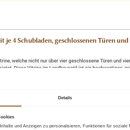
je 4 Schubladen, geschlossenen Türen und G
trine, welche nicht nur über vier geschlossene Türen und vie
bietet. Diese Vitrine im Landhausstil ist ein hochwertiges, 
igur macht. Entdecken Sie die ideale Verbindung von Organi
Details
und untere Teil muss nur noch auf einander gesetzt werden.
Cookies
nhalte und Anzeigen zu personalisieren, Funktionen für soziale