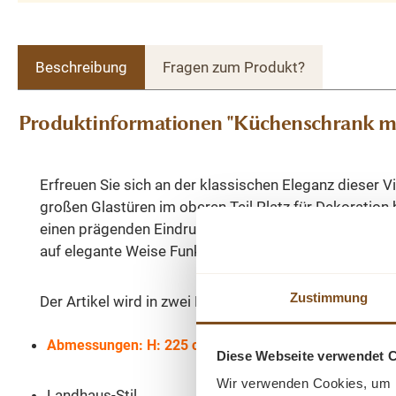
Beschreibung
Fragen zum Produkt?
Produktinformationen "Küchenschrank mit 
Erfreuen Sie sich an der klassischen Eleganz dieser Vi
großen Glastüren im oberen Teil Platz für Dekoration 
einen prägenden Eindruck hinterlässt und eine gute F
auf elegante Weise Funktionalität und Ästhetik.
Zustimmung
Der Artikel wird in zwei Kartons geliefert. Der ober 
Abmessungen: H: 225 cm, B: 227 cm, T: 50 cm
Diese Webseite verwendet 
Wir verwenden Cookies, um I
Landhaus-Stil