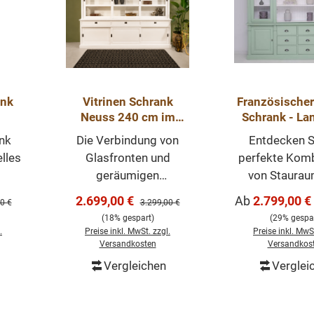
ank
Vitrinen Schrank
Französischer
Neuss 240 cm im
Schrank - La
Landhaus Stil
Schrank mi
nk
Die Verbindung von
Entdecken S
gn
lles
Glasfronten und
perfekte Komb
geräumigen
von Staurau
ak-
Schubladen schafft
Präsentation
Verkaufspreis:
Verkaufspreis:
2.699,00 €
Ab
2.799,00 €
er Preis:
Regulärer Preis:
0 €
3.299,00 €
a 04
eine harmonische
mit unse
(18% gespart)
(29% gespar
eint
Balance zwischen
vielseitigen
.
Preise inkl. MwSt. zzgl.
Preise inkl. MwSt
Ästhetik und
Schrank. D
Versandkosten
Versandkos
lle
Zweckmäßigkeit. Der
Möbelstück 
Vergleichen
Verglei
orb
In den Warenkorb
d
Vitrinen Schrank Neuss
nicht nur hin
gn.
wird zum Blickfang in
Glastüren Platz