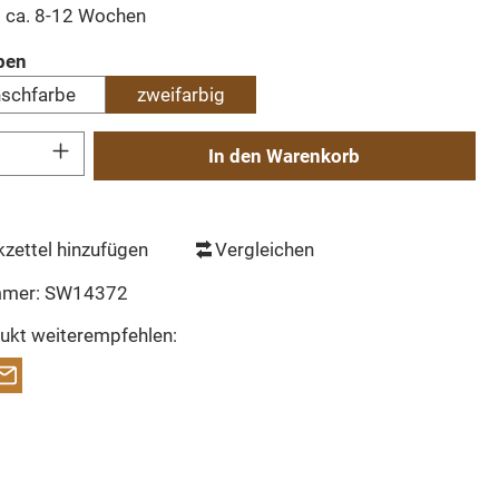
: ca. 8-12 Wochen
auswählen
ben
nschfarbe
zweifarbig
Gib den gewünschten Wert ein oder benutze die Schaltflächen um die Anzahl zu erh
In den Warenkorb
zettel hinzufügen
Vergleichen
mmer:
SW14372
ukt weiterempfehlen: