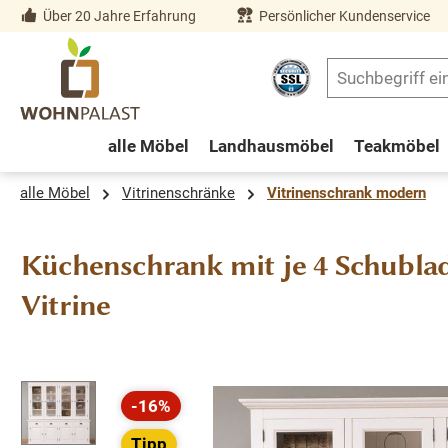
Über 20 Jahre Erfahrung
Persönlicher Kundenservice
springen
Zur Hauptnavigation springen
alle Möbel
Landhausmöbel
Teakmöbel
alle Möbel
Vitrinenschränke
Vitrinenschrank modern
Küchenschrank mit je 4 Schubla
Vitrine
Bildergalerie überspringen
-16%
Rabatt
Tipp