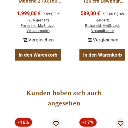
Modena 210x160
120 cm Lowboard
Abmessung: ca. (H/B/T) 37 x 180 x 50
cm Kleiderschrank
Mangoholz
Verkaufspreis:
Verkaufspreis:
1.999,00 €
589,00 €
Massivholz
Regulärer Preis:
Regulärer Preis:
2.599,00 €
699,00 €
(16%
(23% gespart)
gespart)
fertig montiert
Preise inkl. MwSt. zzgl.
Preise inkl. MwSt. zzgl.
stabile Regalböden
Versandkosten
Versandkosten
Landhaus-Stil
Vergleichen
Vergleichen
Massivholz
Teakholz
In den Warenkorb
In den Warenkorb
Losari
TV-Schrank
Gewicht: 38 kg
Produktgalerie überspringen
Kunden haben sich auch
angesehen
-16%
-17%
Rabatt
Rabatt