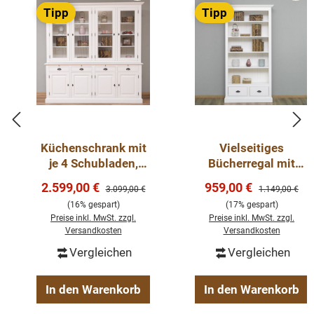
Tipp
Tipp
Küchenschrank mit
Vielseitiges
je 4 Schubladen,
Bücherregal mit
geschlossenen
verstellbaren
Verkaufspreis:
Verkaufspreis:
2.599,00 €
959,00 €
Regulärer Preis:
Regulärer Preis
3.099,00 €
1.149,00 €
Türen und Glastüren
Regalböden und 2
(16% gespart)
(17% gespart)
- Landhaus Vitrine
Schubladen - Vitrine
Preise inkl. MwSt. zzgl.
Preise inkl. MwSt. zzgl.
Versandkosten
Versandkosten
Vergleichen
Vergleichen
In den Warenkorb
In den Warenkorb