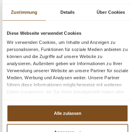
Sie diesen Artikel mit den anderen Möbeln aus unserer
Zustimmung
Details
Über Cookies
Losari-Kollektion!
Abmessung: ca. (H/B/T) 37 x 180 x 50
Diese Webseite verwendet Cookies
Wir verwenden Cookies, um Inhalte und Anzeigen zu
fertig montiert
personalisieren, Funktionen für soziale Medien anbieten zu
stabile Regalböden
können und die Zugriffe auf unsere Website zu
Landhaus-Stil
analysieren. Außerdem geben wir Informationen zu Ihrer
Massivholz
Verwendung unserer Website an unsere Partner für soziale
Teakholz
Medien, Werbung und Analysen weiter. Unsere Partner
Losari
führen diese Informationen möglicherweise mit weiteren
TV-Schrank
Daten zusammen, die Sie ihnen bereitgestellt haben oder
Gewicht: 38 kg
die sie im Rahmen Ihrer Nutzung der Dienste gesammelt
haben.
Alle zulassen
Fragen zum Produkt?