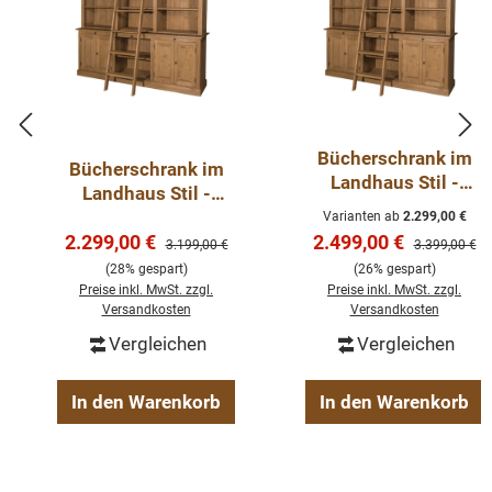
Bücherschrank im
Bücherschrank im
Landhaus Stil -
Landhaus Stil -
Massivholz Regal
Massivholz Regal
Varianten ab
2.299,00 €
gewachst
Verkaufspreis:
Verkaufspreis:
2.299,00 €
gewachst
2.499,00 €
Regulärer Preis:
Regulärer Pre
3.199,00 €
3.399,00 €
verschiedene Farben
verschiedene Farben
(28% gespart)
(26% gespart)
Preise inkl. MwSt. zzgl.
Preise inkl. MwSt. zzgl.
Versandkosten
Versandkosten
Vergleichen
Vergleichen
In den Warenkorb
In den Warenkorb