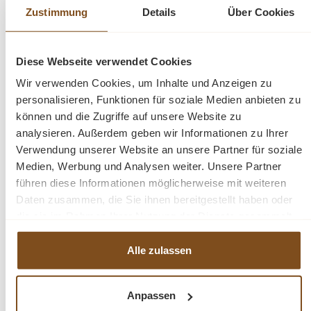
Außenfarbe - frei wählbar
Zustimmung
Details
Über Cookies
Innenfarbe - frei wählbar
Massivholz Möbel
Verstellbare Regalböden im oberen Bereich
Diese Webseite verwendet Cookies
montiert - mehrteilig
Wir verwenden Cookies, um Inhalte und Anzeigen zu
Landhausstil
personalisieren, Funktionen für soziale Medien anbieten zu
100% Kieferholz
können und die Zugriffe auf unsere Website zu
verschiedene Farben wählbar
analysieren. Außerdem geben wir Informationen zu Ihrer
Beschläge/Griffe wählbar
Verwendung unserer Website an unsere Partner für soziale
Medien, Werbung und Analysen weiter. Unsere Partner
führen diese Informationen möglicherweise mit weiteren
Fragen zum Produkt?
Daten zusammen, die Sie ihnen bereitgestellt haben oder
die sie im Rahmen Ihrer Nutzung der Dienste gesammelt
Menü schließen
haben.
Produktinformationen "Französischer
Alle zulassen
Landhausstil - Glasvitrine 300 cm
Bücherwand Massivholz"
Anpassen
Produktgalerie überspringen
Ähnliche Produkte
Diese Bücherwand ist aus einer hervorragenden Qualität