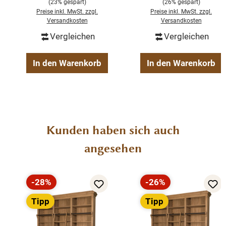
(23% gespart)
(26% gespart)
Preise inkl. MwSt. zzgl.
Preise inkl. MwSt. zzgl.
Versandkosten
Versandkosten
Massivholz Möbel
Vergleichen
Vergleichen
Verstellbare Regalböden im oberen Bereich
montiert - mehrteilig
In den Warenkorb
In den Warenkorb
Landhausstil
100% Kieferholz
verschiedene Farben wählbar
Beschläge/Griffe wählbar
Produktgalerie überspringen
Kunden haben sich auch
angesehen
-28%
-26%
Rabatt
Rabatt
Tipp
Tipp