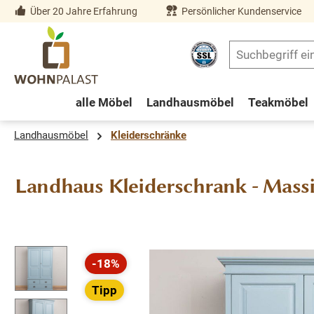
Über 20 Jahre Erfahrung
Persönlicher Kundenservice
springen
Zur Hauptnavigation springen
alle Möbel
Landhausmöbel
Teakmöbel
Landhausmöbel
Kleiderschränke
Landhaus Kleiderschrank - Mass
Bildergalerie überspringen
-18%
Rabatt
Tipp