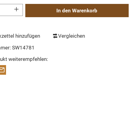
Gib den gewünschten Wert ein oder benutze die Schaltflächen um die Anzahl zu erh
In den Warenkorb
zettel hinzufügen
Vergleichen
mmer:
SW14781
ukt weiterempfehlen: