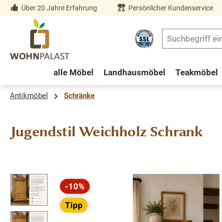
Über 20 Jahre Erfahrung
Persönlicher Kundenservice
springen
Zur Hauptnavigation springen
alle Möbel
Landhausmöbel
Teakmöbel
Antikmöbel
Schränke
Jugendstil Weichholz Schrank
Bildergalerie überspringen
-10%
Rabatt
Tipp