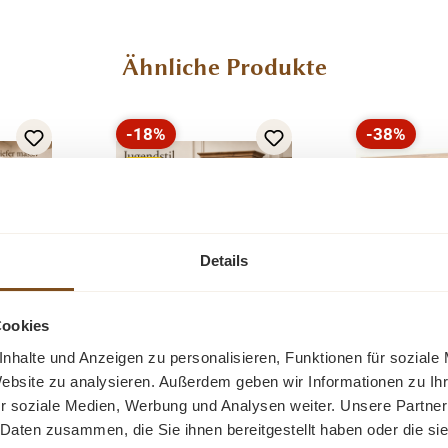
Ähnliche Produkte
-18%
-38%
Rabatt
Rabatt
Tipp
Neu
Details
Cookies
nhalte und Anzeigen zu personalisieren, Funktionen für soziale
it
Landhaus
Landhaus
Website zu analysieren. Außerdem geben wir Informationen zu I
hrank
Mehrzweckschrank
Massivholz
r soziale Medien, Werbung und Analysen weiter. Unsere Partner
til-
aus Kiefer massiv –
ielen
Ein Dielen Schrank aus
Eine schö
 Daten zusammen, die Sie ihnen bereitgestellt haben oder die s
hrank
Natur gewachst –
us
Weichholz. Der
mit zwei