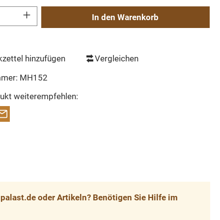
Gib den gewünschten Wert ein oder benutze die Schaltflächen um die Anzahl zu erh
In den Warenkorb
zettel hinzufügen
Vergleichen
mmer:
MH152
ukt weiterempfehlen:
alast.de oder Artikeln? Benötigen Sie Hilfe im