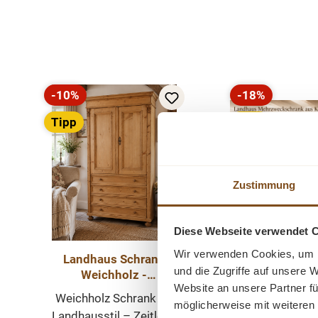
Produktgalerie überspringen
-10%
-18%
Rabatt
Rabatt
Tipp
Tipp
Neu
Zustimmung
Diese Webseite verwendet 
Wir verwenden Cookies, um I
Landhaus Schrank
Gründerze
und die Zugriffe auf unsere 
Weichholz -
Massivholz Sc
Website an unsere Partner fü
Dielenschrank
im Landhauss
Weichholz Schrank im
Ein schöner D
möglicherweise mit weiteren
Massivholz
Mehrzwecksc
Landhausstil – Zeitlose
Schrank a