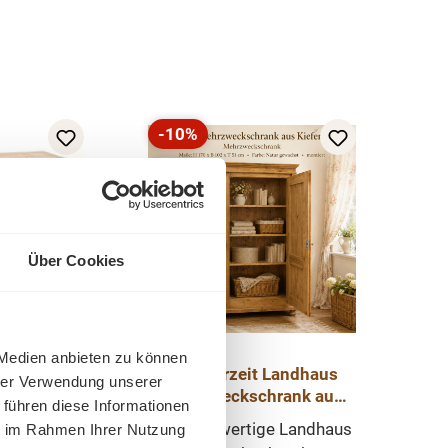
-10%
Rabatt
Tipp
Neu
Über Cookies
 Medien anbieten zu können
 Kommode
Gründerzeit Landhaus
hrer Verwendung unserer
 Anrichte
Mehrzweckschrank aus
 führen diese Informationen
Kiefer massiv – Natur
ne Kommode
Der hochwertige Landhaus
ie im Rahmen Ihrer Nutzung
gewachst – Massivholz
 großen