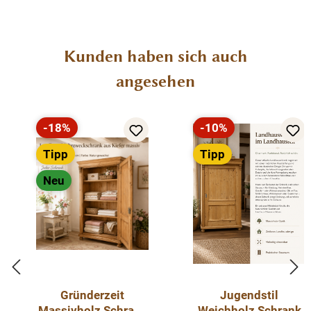
Verzierungen können abweichen
Produktgalerie überspringen
Kunden haben sich auch
angesehen
-18%
-10%
Rabatt
Rabatt
Tipp
Tipp
Neu
Gründerzeit
Jugendstil
Massivholz Schrank
Weichholz Schrank