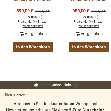
im Landhausstil-
Verkaufspreis:
Verkaufspreis:
Mehrzweckschrank
899,00 €
989,00 €
Regulärer Preis:
Regulärer Preis
1.099,00 €
1.099,00 €
(18% gespart)
(10% gespart)
Preise inkl. MwSt. zzgl.
Preise inkl. MwSt. zzgl.
Versandkosten
Versandkosten
Vergleichen
Vergleichen
In den Warenkorb
In den Warenkorb
Über 20 Jahre Erfahrung
Newsletter
Abonnieren Sie den
kostenlosen
Wohnpalast
Newsletter und erhalten Sie einen
5 Euro Gutschein
*.