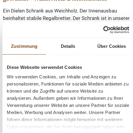
Ein Dielen Schrank aus Weichholz. Der Innenausbau
beinhaltet stabile Regalbretter. Der Schrank ist in unserer
Fachwerkstatt restauriert worden und befindet sich in
einem guten wohnfertigen Zustand. Bitte beachten Sie,
dass es sich um ein antikes Möbelstück handelt. Der
Zustimmung
Details
Über Cookies
Schrank wurde von traditionellen Handwerkern
handgefertigt. Die vorhandenen Gebrauchspuren haben
einen antiken Charakter und sind bewusst gewollt. Ein
Diese Webseite verwendet Cookies
Schrank der Sie ein Leben lang begleiten wird!
Wir verwenden Cookies, um Inhalte und Anzeigen zu
personalisieren, Funktionen für soziale Medien anbieten zu
Abmessungen: H/B/T- 175/64/45 cm
können und die Zugriffe auf unsere Website zu
analysieren. Außerdem geben wir Informationen zu Ihrer
Beschreibung
Verwendung unserer Website an unsere Partner für soziale
Medien, Werbung und Analysen weiter. Unsere Partner
führen diese Informationen möglicherweise mit weiteren
Schrank aus massivem Weichholz
Daten zusammen, die Sie ihnen bereitgestellt haben oder
ein schönes Unikat