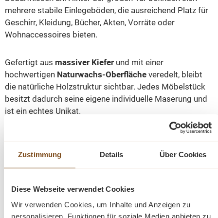
mehrere stabile Einlegeböden, die ausreichend Platz für
Geschirr, Kleidung, Bücher, Akten, Vorräte oder
Wohnaccessoires bieten.
Gefertigt aus
massiver Kiefer
und mit einer
hochwertigen
Naturwachs-Oberfläche
veredelt, bleibt
die natürliche Holzstruktur sichtbar. Jedes Möbelstück
besitzt dadurch seine eigene individuelle Maserung und
ist ein echtes Unikat.
Die klassischen Profilierungen, der elegante
Kranzabschluss und die stilvollen Details verleihen dem
Zustimmung
Details
Über Cookies
Schrank seinen unverwechselbaren Charakter. Dank
seiner robusten Bauweise begleitet Sie dieses
Möbelstück viele Jahre und fügt sich harmonisch sowohl
Diese Webseite verwendet Cookies
in moderne als auch klassische Wohnkonzepte ein.
Wir verwenden Cookies, um Inhalte und Anzeigen zu
personalisieren, Funktionen für soziale Medien anbieten zu