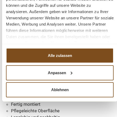
Die Abmessungen: ca. Höhe: 170 cm, Breite: 102 cm,
können und die Zugriffe auf unsere Website zu
Tiefe: 51 cm.
analysieren. Außerdem geben wir Informationen zu Ihrer
Verwendung unserer Website an unsere Partner für soziale
Medien, Werbung und Analysen weiter. Unsere Partner
Massivholz Kiefer
führen diese Informationen möglicherweise mit weiteren
Oberfläche natur gewachst
Daten zusammen, die Sie ihnen bereitgestellt haben oder
Klassischer Landhaus- und Gründerzeitstil
die sie im Rahmen Ihrer Nutzung der Dienste gesammelt
ca. 75 kg
haben.
1 Tür
Alle zulassen
4 geräumige Fächer
Mehrere stabile Einlegeböden
Viel Stauraum
Anpassen
Massive Verarbeitung
Natürliche Holzmaserung
Ablehnen
Jedes Möbelstück ein Unikat
Hochwertige Metallbeschläge
Fertig montiert
Pflegeleichte Oberfläche