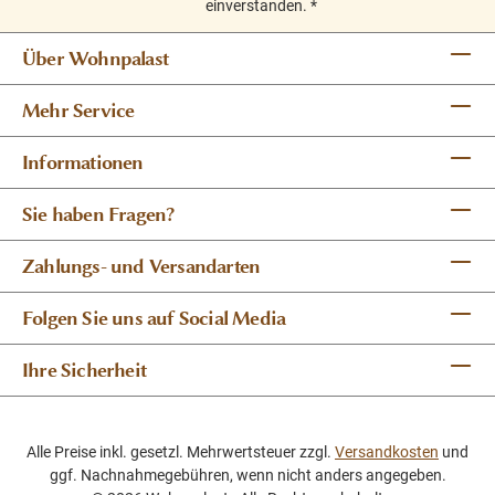
einverstanden.
*
Wohnzimmerschrank, Dielenschrank oder
Vorratsschrank. Ein stilvolles Massivholzmöbel mit viel
Über Wohnpalast
Stauraum, das durch seine natürliche Ausstrahlung und
robuste Verarbeitung überzeugt.
Mehr Service
Informationen
Sie haben Fragen?
Zahlungs- und Versandarten
Folgen Sie uns auf Social Media
Ihre Sicherheit
Alle Preise inkl. gesetzl. Mehrwertsteuer zzgl.
Versandkosten
und
ggf. Nachnahmegebühren, wenn nicht anders angegeben.