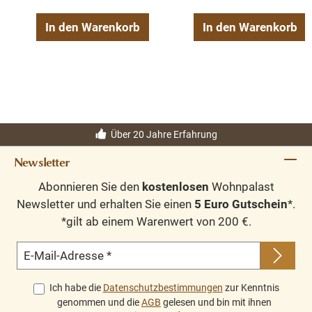
Massive Verarbeitung
Natürliche Holzmaserung
In den Warenkorb
In den Warenkorb
Jedes Möbelstück ein Unikat
Hochwertige Metallbeschläge
Fertig montiert
Pflegeleichte Oberfläche
Langlebig und nachhaltig
Ideal für Wohn-, Ess-, Schlaf- oder Arbeitszimmer
Über 20 Jahre Erfahrung
sowie Flur
Verzierungen können abweichen
Newsletter
Abonnieren Sie den
kostenlosen
Wohnpalast
Newsletter und erhalten Sie einen
5 Euro Gutschein
*.
Fazit
*gilt ab einem Warenwert von 200 €.
Der Landhaus Mehrzweckschrank aus massiver Kiefer
E-Mail-Adresse
*
vereint hochwertige Handwerkskunst, langlebige
Qualität und zeitlose Eleganz. Dank seiner vielseitigen
Ich habe die
Datenschutzbestimmungen
zur Kenntnis
genommen und die
AGB
gelesen und bin mit ihnen
Nutzungsmöglichkeiten eignet er sich perfekt als