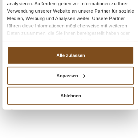
analysieren. Außerdem geben wir Informationen zu Ihrer
Verwendung unserer Website an unsere Partner für soziale
Produktdetails
Medien, Werbung und Analysen weiter. Unsere Partner
führen diese Informationen möglicherweise mit weiteren
Material: Weichholz
Daten zusammen, die Sie ihnen bereitgestellt haben oder
Farbe: gewachst
die sie im Rahmen Ihrer Nutzung der Dienste gesammelt
Handarbeit / Premium Qualität
haben.
2 Türen & 1 Schublade
Alle zulassen
Handgefertigt nach alten Vorlagen
Zerlegbar für einfachen Transport
Anpassen
Fertig montiert – sofort einsatzbereit
Ablehnen
Fragen zum Produkt?
Menü schließen
Produktinformationen "Premium 2-türiger