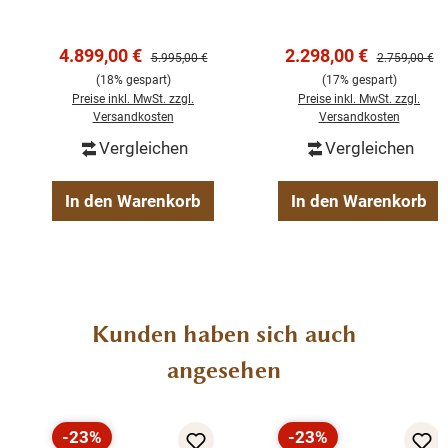
Türig Massivholz
weiß gebürstet
Transport und Aufbau problemlos möglich sind. Die
zerlegbar
Massivholz Schrank
Landhauskollektion aus Weichholz wird Sie durch
Verkaufspreis:
Verkaufspreis:
4.899,00 €
2.298,00 €
Regulärer Preis:
Regulärer Pre
5.995,00 €
2.759,00 €
Qualität, Stil und Funktionalität begeistern. Weitere
(18% gespart)
(17% gespart)
Farben und passende Möbelstücke aus unserer
Preise inkl. MwSt. zzgl.
Preise inkl. MwSt. zzgl.
Versandkosten
Versandkosten
Landhaus-Kollektion sind auf Anfrage erhältlich.
Vergleichen
Vergleichen
Abmessungen: Höhe: 200 cm | Breite: 120cm | Tiefe:
In den Warenkorb
In den Warenkorb
66 cm
Produktdetails
Material: Weichholz
Produktgalerie überspringen
Kunden haben sich auch
Farbe: gewachst
angesehen
Handarbeit / Premium Qualität
2 Türen & 1 Schublade
Handgefertigt nach alten Vorlagen
-23%
-23%
Zerlegbar für einfachen Transport