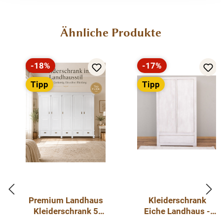
Kleiderschrank gewachst– Weichholz,
Landhausstil"
Produktgalerie überspringen
Ähnliche Produkte
Dieser
Premium Kleiderschrank
im klassischen
Landhausstil überzeugt durch
hochwertige Handarbeit
aus Weichholz
und zeitloses Design.
-18%
-17%
Rabatt
Rabatt
Tipp
Tipp
Der Schrank ist innen mit
verstellbaren Regalböden und
einer Kleiderstange
ausgestattet, sodass Sie Kleidung,
Accessoires und persönliche Gegenstände optimal
verstauen können.
Zusätzlich bietet eine große
Schublade
praktischen
Stauraum für kleinere Dinge.
Messingbeschläge
runden
das elegante Design ab und verleihen dem Möbelstück
einen edlen, landhaustypischen Charakter.
Premium Landhaus
Kleiderschrank
Kleiderschrank 5
Eiche Landhaus -
Unser Kleiderschrank ist
komplett zerlegbar
, sodass