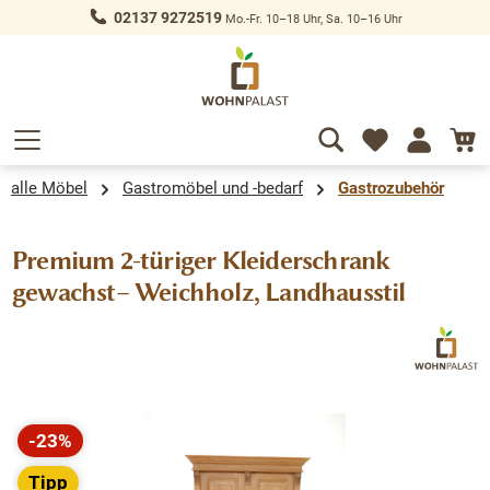
02137 9272519
Mo.-Fr. 10–18 Uhr, Sa. 10–16 Uhr
alt springen
alle Möbel
Gastromöbel und -bedarf
Gastrozubehör
Premium 2-türiger Kleiderschrank
gewachst– Weichholz, Landhausstil
Bildergalerie überspringen
-23%
Rabatt
Tipp