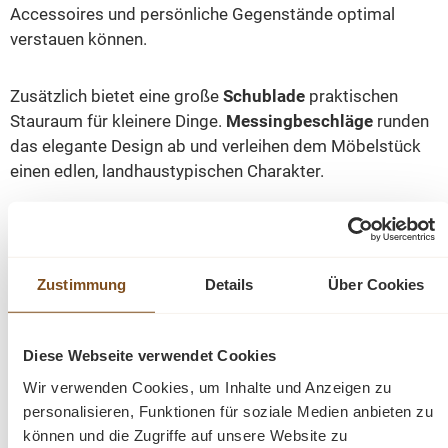
Accessoires und persönliche Gegenstände optimal
verstauen können.
Zusätzlich bietet eine große
Schublade
praktischen
Stauraum für kleinere Dinge.
Messingbeschläge
runden
das elegante Design ab und verleihen dem Möbelstück
einen edlen, landhaustypischen Charakter.
Unser Kleiderschrank ist
komplett zerlegbar
, sodass
Transport und Aufbau problemlos möglich sind. Die
Landhauskollektion aus Weichholz wird Sie durch
Zustimmung
Details
Über Cookies
Qualität, Stil und Funktionalität begeistern. Weitere
Farben und passende Möbelstücke aus unserer
Landhaus-Kollektion sind auf Anfrage erhältlich.
Diese Webseite verwendet Cookies
Wir verwenden Cookies, um Inhalte und Anzeigen zu
Abmessungen: Höhe: 200 cm | Breite: 120cm | Tiefe:
personalisieren, Funktionen für soziale Medien anbieten zu
können und die Zugriffe auf unsere Website zu
66 cm