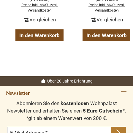
Schublade
Schublade
Preise inkl. MwSt. zzgl.
Preise inkl. MwSt. zzgl.
Versandkosten
Versandkosten
Vergleichen
Vergleichen
In den Warenkorb
In den Warenkorb
Über 20 Jahre Erfahrung
Newsletter
Abonnieren Sie den
kostenlosen
Wohnpalast
Newsletter und erhalten Sie einen
5 Euro Gutschein
*.
*gilt ab einem Warenwert von 200 €.
E-Mail-Adresse
*