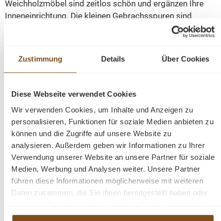
Weichholzmöbel sind zeitlos schön und ergänzen Ihre
Inneneinrichtung. Die kleinen Gebrachsspuren sind
bewusst gewollt und unterstreichen den Charakter des
Möbels. Der Schrank ist komplett aus Massivholz. Jeder
Schrank ist ein Unikat und liebevoll aufbereitet.
Zustimmung
Details
Über Cookies
Weichholzmöbel im Landhaus Stil. Antike Schränke,
Kommoden, Tische, Dielenschrank, Vertiko und mehr
Diese Webseite verwendet Cookies
bei bestellen.
Wir verwenden Cookies, um Inhalte und Anzeigen zu
personalisieren, Funktionen für soziale Medien anbieten zu
können und die Zugriffe auf unsere Website zu
Die Abmessungen: ca. Höhe: 194 cm, Breite: 175 cm,
analysieren. Außerdem geben wir Informationen zu Ihrer
Tiefe: 55 cm.
Verwendung unserer Website an unsere Partner für soziale
Medien, Werbung und Analysen weiter. Unsere Partner
gewachst und handpoliert
führen diese Informationen möglicherweise mit weiteren
3 Schubladen
Daten zusammen, die Sie ihnen bereitgestellt haben oder
Spiegel
die sie im Rahmen Ihrer Nutzung der Dienste gesammelt
2 Kleiderstangen
haben.