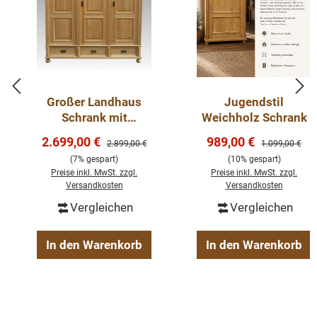
Möbels. Der Schrank ist komplett aus Massivholz. Jeder
Schrank ist ein Unikat und liebevoll aufbereitet.
Weichholzmöbel im Landhaus Stil. Antike Schränke,
Kommoden, Tische, Dielenschrank, Vertiko und mehr
bei bestellen.
Großer Landhaus
Jugendstil
Schrank mit
Weichholz Schrank
Schubladen -
Die Abmessungen: ca. Höhe: 194 cm, Breite: 175 cm,
Verkaufspreis:
Verkaufspreis:
2.699,00 €
989,00 €
Regulärer Preis:
Regulärer Preis
2.899,00 €
1.099,00 €
Kleiderschrank
Tiefe: 55 cm.
(7% gespart)
(10% gespart)
Weichholz
Preise inkl. MwSt. zzgl.
Preise inkl. MwSt. zzgl.
Versandkosten
Versandkosten
gewachst und handpoliert
Vergleichen
Vergleichen
3 Schubladen
Spiegel
In den Warenkorb
In den Warenkorb
2 Kleiderstangen
Regalböden
zerlegbar