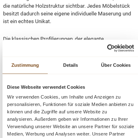
die natürliche Holzstruktur sichtbar. Jedes Möbelstück
besitzt dadurch seine eigene individuelle Maserung und
ist ein echtes Unikat.
Die klassischen Profilierungen, der elegante
Kranzabschluss und die stilvollen Details verleihen dem
Schrank seinen unverwechselbaren Charakter. Dank
seiner robusten Bauweise begleitet Sie dieses
Zustimmung
Details
Über Cookies
Möbelstück viele Jahre und fügt sich harmonisch sowohl
in moderne als auch klassische Wohnkonzepte ein.
Diese Webseite verwendet Cookies
Wir verwenden Cookies, um Inhalte und Anzeigen zu
Abmessungen:
personalisieren, Funktionen für soziale Medien anbieten zu
Höhe 180 cm × Breite 100 cm × Tiefe 50
können und die Zugriffe auf unsere Website zu
cm
analysieren. Außerdem geben wir Informationen zu Ihrer
Massivholz Kiefer
Verwendung unserer Website an unsere Partner für soziale
Oberfläche natur gewachst
Medien, Werbung und Analysen weiter. Unsere Partner