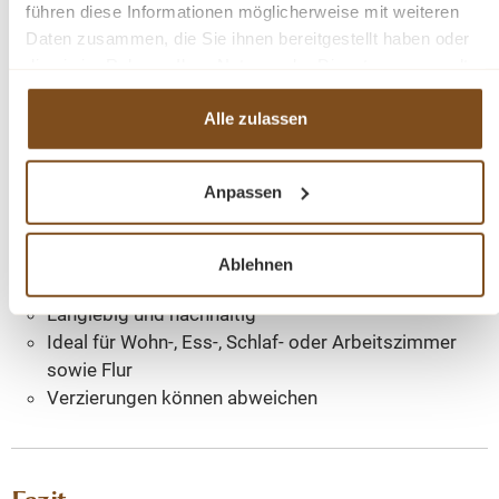
Klassischer Landhaus- und Gründerzeitstil
führen diese Informationen möglicherweise mit weiteren
1 Tür
Daten zusammen, die Sie ihnen bereitgestellt haben oder
4 geräumige Fächer
die sie im Rahmen Ihrer Nutzung der Dienste gesammelt
Mehrere stabile Einlegeböden
haben.
Viel Stauraum
Alle zulassen
Massive Verarbeitung
Natürliche Holzmaserung
Anpassen
Jedes Möbelstück ein Unikat
Hochwertige Metallbeschläge
Fertig montiert
Ablehnen
Pflegeleichte Oberfläche
Langlebig und nachhaltig
Ideal für Wohn-, Ess-, Schlaf- oder Arbeitszimmer
sowie Flur
Verzierungen können abweichen