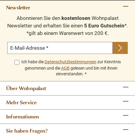
Newsletter
Abonnieren Sie den
kostenlosen
Wohnpalast
Fazit
Newsletter und erhalten Sie einen
5 Euro Gutschein
*.
*gilt ab einem Warenwert von 200 €.
Der Landhaus Mehrzweckschrank aus massiver Kiefer
vereint hochwertige Handwerkskunst, langlebige
E-Mail-Adresse
*
Qualität und zeitlose Eleganz. Dank seiner vielseitigen
Nutzungsmöglichkeiten eignet er sich perfekt als
Ich habe die
Datenschutzbestimmungen
zur Kenntnis
Wohnzimmerschrank, Dielenschrank oder
genommen und die
AGB
gelesen und bin mit ihnen
Vorratsschrank. Ein stilvolles Massivholzmöbel mit viel
einverstanden.
*
Stauraum, das durch seine natürliche Ausstrahlung und
Über Wohnpalast
robuste Verarbeitung überzeugt.
Mehr Service
Informationen
Sie haben Fragen?