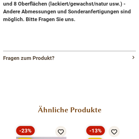
und 8 Oberflächen (lackiert/gewachst/natur usw.) -
Andere Abmessungen und Sonderanfertigungen sind
möglich.
Bitte Fragen Sie uns.
Fragen zum Produkt?
Menü schließen
Produktinformationen "Vielseitiges
Bücherregal mit 2 massiven Türen und
Regalfläche - dekorative Vitrine"
Produktgalerie überspringen
Ähnliche Produkte
Organisation und Präsentation in einem
Möbelstück
-23%
-13%
Rabatt
Rabatt