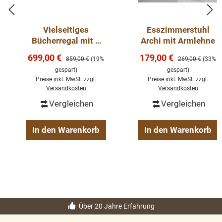
Hauch von Eleganz.
Vielseitiges
Esszimmerstuhl
Hochwertige Verarbeitung für dauerhafte
Bücherregal mit 2
Archi mit Armlehne
Zufriedenheit
massiven Türen und
Verkaufspreis:
Verkaufspreis:
699,00 €
179,00 €
Regulärer Preis:
Regulärer Preis:
859,00 €
(19%
269,00 €
(33%
Regalfläche -
gespart)
gespart)
dekorative Vitrine
Die erstklassige Verarbeitung garantiert
Preise inkl. MwSt. zzgl.
Preise inkl. MwSt. zzgl.
Langlebigkeit und Zuverlässigkeit. Dieses
Versandkosten
Versandkosten
Bücherregal wird nicht nur Ihre Räume bereichern,
Vergleichen
Vergleichen
sondern auch langfristige Zufriedenheit und
Bewunderung schenken.
In den Warenkorb
In den Warenkorb
Abmessungen: H: 210 cm, B: 110 cm, T: 39 cm
Über 20 Jahre Erfahrung
Massivholz Möbel
Landhausstil