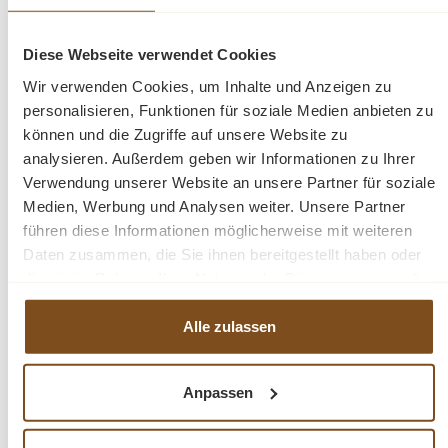
Privatsphäre
Diese Webseite verwendet Cookies
Die Reaglböden erlauben Ihnen die stilvolle
Wir verwenden Cookies, um Inhalte und Anzeigen zu
Präsentation Ihrer Lieblingsbücher oder
personalisieren, Funktionen für soziale Medien anbieten zu
Dekorationen, während die geschlossene Türen
können und die Zugriffe auf unsere Website zu
diskreten Stauraum für persönliche Gegenstände
analysieren. Außerdem geben wir Informationen zu Ihrer
bieten. Diese ausgewogene Kombination schafft
Verwendung unserer Website an unsere Partner für soziale
ein ansprechendes visuelles Gleichgewicht.
Medien, Werbung und Analysen weiter. Unsere Partner
führen diese Informationen möglicherweise mit weiteren
Daten zusammen, die Sie ihnen bereitgestellt haben oder
Flexibel in jeder Einrichtung
die sie im Rahmen Ihrer Nutzung der Dienste gesammelt
haben.
Das Design dieses Möbelstücks fügt sich
Alle zulassen
harmonisch in verschiedene Einrichtungsstile ein.
Es passt sowohl in moderne als auch klassische
Umgebungen und verleiht jedem Raum einen
Anpassen
Hauch von Eleganz.