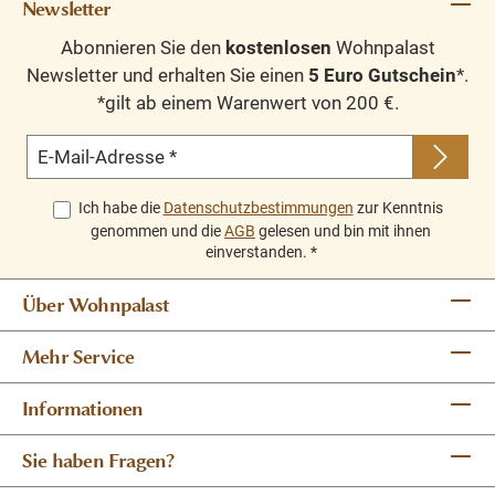
Newsletter
100% Kiefernholz
Abonnieren Sie den
kostenlosen
Wohnpalast
verschiedene Farben wählbar
Newsletter und erhalten Sie einen
5 Euro Gutschein
*.
*gilt ab einem Warenwert von 200 €.
Oberflächen und Farben sind frei wählbar. 36 Farben
und 8 Oberflächen (lackiert/gewachst/natur usw.) -
E-Mail-Adresse
*
Andere Abmessungen und Sonderanfertigungen sind
möglich.
Bitte Fragen Sie uns.
Ich habe die
Datenschutzbestimmungen
zur Kenntnis
genommen und die
AGB
gelesen und bin mit ihnen
einverstanden.
*
Über Wohnpalast
Mehr Service
Informationen
Sie haben Fragen?