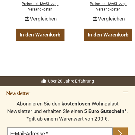
- Landhaus Vitrine
Beschläge/Griffe wählbar
Preise inkl. MwSt. zzgl.
Preise inkl. MwSt. zzgl.
Versandkosten
Versandkosten
Vergleichen
Vergleichen
Oberflächen und Farben sind frei wählbar. 36 Farben
und 8 Oberflächen (lackiert/gewachst/natur usw.) -
In den Warenkorb
In den Warenkorb
Andere Abmessungen und Sonderanfertigungen sind
möglich.
Bitte Fragen Sie uns.
Über 20 Jahre Erfahrung
Newsletter
Abonnieren Sie den
kostenlosen
Wohnpalast
Newsletter und erhalten Sie einen
5 Euro Gutschein
*.
*gilt ab einem Warenwert von 200 €.
E-Mail-Adresse
*