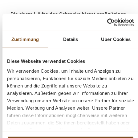
Die obere Hälfte des Schranks bietet großzügigen
Raum zur Präsentation Ihrer wertvollen Stücke.
Hier treffen Glasvitrinentüren auf Regalflächen. Im
unteren Teil des Schranks hingegen erwarten Sie
Zustimmung
Details
Über Cookies
praktische Stauräume hinter vier eleganten Türen.
Diese Webseite verwendet Cookies
Mit der Option, Farbkombinationen und
verschiedene Beschläge und Griffe zu wählen,
Wir verwenden Cookies, um Inhalte und Anzeigen zu
können Sie jedes Möbelstück zu einem
personalisieren, Funktionen für soziale Medien anbieten zu
einzigartigen Unikat gestalten. Diese vielseitige
können und die Zugriffe auf unsere Website zu
Landhaus-Vitrine wird nicht nur Ihr Zuhause
analysieren. Außerdem geben wir Informationen zu Ihrer
Verwendung unserer Website an unsere Partner für soziale
erhellen, sondern mit ihrer zeitlosen Schönheit und
Medien, Werbung und Analysen weiter. Unsere Partner
außergewöhnlichen Qualität dauerhafte Freude
führen diese Informationen möglicherweise mit weiteren
bereiten. Schaffen Sie ein Ambiente, das Ihre
Daten zusammen, die Sie ihnen bereitgestellt haben oder
Persönlichkeit widerspiegelt!
die sie im Rahmen Ihrer Nutzung der Dienste gesammelt
haben.