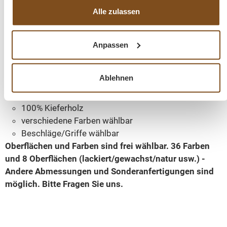
Alle zulassen
Abmessungen: H: 228 cm, B: 223 cm, T: 50 cm
Anpassen
Außenfarbe - P039 Reinweiß
Innenfarbe - P039 Reinweiß
Ablehnen
Massivholz Möbel
Landhausstil
100% Kieferholz
verschiedene Farben wählbar
Beschläge/Griffe wählbar
Oberflächen und Farben sind frei wählbar. 36 Farben
und 8 Oberflächen (lackiert/gewachst/natur usw.) -
Andere Abmessungen und Sonderanfertigungen sind
möglich.
Bitte Fragen Sie uns.