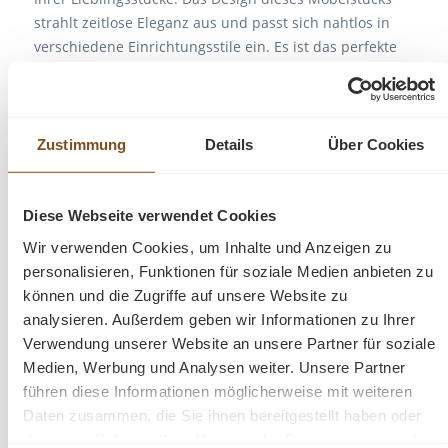
strahlt zeitlose Eleganz aus und passt sich nahtlos in
verschiedene Einrichtungsstile ein. Es ist das perfekte
Highlight für diejenigen, die sowohl praktische
Lösungen als auch raffinierten Stil suchen.
Mit seiner exzellenten Verarbeitung garantiert dieses
Zustimmung
Details
Über Cookies
Bücherregal Langlebigkeit und Beständigkeit. Es
überzeugt nicht nur mit praktischen Lösungen, sondern
wird auch Ihre Freude und Bewunderung langfristig
Diese Webseite verwendet Cookies
erhalten.
Wir verwenden Cookies, um Inhalte und Anzeigen zu
personalisieren, Funktionen für soziale Medien anbieten zu
können und die Zugriffe auf unsere Website zu
Abmessungen: H: 210 cm, B: 110 cm, T: 39 cm
analysieren. Außerdem geben wir Informationen zu Ihrer
Massivholz Möbel
Verwendung unserer Website an unsere Partner für soziale
Medien, Werbung und Analysen weiter. Unsere Partner
Landhausstil
führen diese Informationen möglicherweise mit weiteren
100% Kiefernholz
Daten zusammen, die Sie ihnen bereitgestellt haben oder
Einlegeböden verstellbar
die sie im Rahmen Ihrer Nutzung der Dienste gesammelt
Fertig montiert - 1 Teil