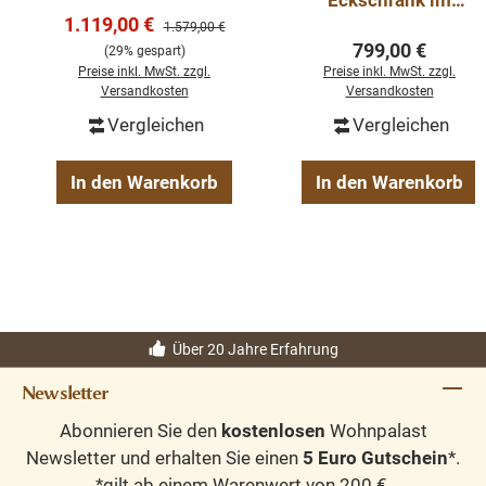
Eckschrank im
Schiebetüren
Verkaufspreis:
1.119,00 €
Jugendstil
Regulärer Preis:
1.579,00 €
Regulärer Preis
799,00 €
(29% gespart)
Preise inkl. MwSt. zzgl.
Preise inkl. MwSt. zzgl.
Versandkosten
Versandkosten
Vergleichen
Vergleichen
In den Warenkorb
In den Warenkorb
Über 20 Jahre Erfahrung
Newsletter
Abonnieren Sie den
kostenlosen
Wohnpalast
Newsletter und erhalten Sie einen
5 Euro Gutschein
*.
*gilt ab einem Warenwert von 200 €.