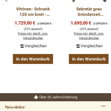
Vitrinen- Schrank
Sekretär grau
120 cm breit -
Gründerzeit
Massiver Landhaus
Schreibschrank
Verkaufspreis:
Verkaufspreis:
1.729,00 €
1.695,00 €
Regulärer Preis:
Regulärer Pre
2.249,00 €
2.299,00 €
Schrank mit Glas
Massivholz
(23% gespart)
(26% gespart)
Preise inkl. MwSt. zzgl.
Preise inkl. MwSt. zzgl.
Versandkosten
Versandkosten
Vergleichen
Vergleichen
In den Warenkorb
In den Warenkorb
Über 20 Jahre Erfahrung
Newsletter