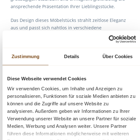
ansprechende Präsentation Ihrer Lieblingsstücke.
Das Design dieses Möbelstücks strahlt zeitlose Eleganz
aus und passt sich nahtlos in verschiedene
Einrichtungsstile ein. Es ist das perfekte Highlight für
diejenigen, die sowohl praktische Lösungen als auch
raffinierten Stil suchen.
Zustimmung
Details
Über Cookies
Mit seiner exzellenten Verarbeitung garantiert dieses
Bücherregal Langlebigkeit und Beständigkeit. Es
Diese Webseite verwendet Cookies
überzeugt nicht nur mit praktischen Lösungen, sondern
wird auch Ihre Freude und Bewunderung langfristig
Wir verwenden Cookies, um Inhalte und Anzeigen zu
erhalten.
personalisieren, Funktionen für soziale Medien anbieten zu
können und die Zugriffe auf unsere Website zu
analysieren. Außerdem geben wir Informationen zu Ihrer
Abmessungen: H: 210 cm, B: 110 cm, T: 39
Verwendung unserer Website an unsere Partner für soziale
cm
Medien, Werbung und Analysen weiter. Unsere Partner
führen diese Informationen möglicherweise mit weiteren
Massivholz Möbel