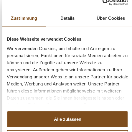
bietet ausreichend Platz hinter zwei Lamellentüren und drei
Schubladen.
Zustimmung
Details
Über Cookies
Pflegehinweise
:
Die Reinigung ist unkompliziert - verwenden
Sie einfach ein leicht feuchtes Tuch, um Staub und Schmutz zu
entfernen. Aufgrund der spezifischen Eigenschaften von
Diese Webseite verwendet Cookies
Massivholz empfehlen wir, den Schrank nach Kontakt mit
Wir verwenden Cookies, um Inhalte und Anzeigen zu
Wasser mit einem trockenen Tuch abzuwischen und trocken zu
personalisieren, Funktionen für soziale Medien anbieten zu
halten.
können und die Zugriffe auf unsere Website zu
analysieren. Außerdem geben wir Informationen zu Ihrer
Verleihen Sie Ihrem Badezimmer mit unserem hochwertigen
Verwendung unserer Website an unsere Partner für soziale
Waschbeckenunterschrank im Landhausstil ein stilvolles und
Medien, Werbung und Analysen weiter. Unsere Partner
funktionales Upgrade.
führen diese Informationen möglicherweise mit weiteren
Daten zusammen, die Sie ihnen bereitgestellt haben oder
Bestellen
Sie jetzt und
verwandeln
Sie Ihr
Badezimmer
in
die sie im Rahmen Ihrer Nutzung der Dienste gesammelt
einen Ort der
Exzellenz
und
Raffinesse
!
haben.
Abmessungen: H: 75 cm, B: 150 cm, T: 51 cm
Alle zulassen
Außenfarbe - frei wählbar