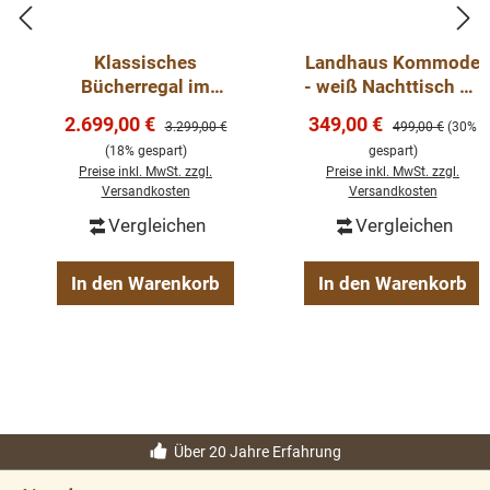
Außenfarbe - frei wählbar
Innenfarbe - frei wählbar
Klassisches
Landhaus Kommode
Bücherregal im
- weiß Nachttisch 40
Landhausstil mit
cm breit
Massivholz Möbel
Verkaufspreis:
Verkaufspreis:
2.699,00 €
349,00 €
Regulärer Preis:
Regulärer Preis:
3.299,00 €
499,00 €
(30%
großem TV-Fach
Landhausstil
(18% gespart)
gespart)
100% Kieferholz
Preise inkl. MwSt. zzgl.
Preise inkl. MwSt. zzgl.
Versandkosten
Versandkosten
verschiedene Farben wählbar
Vergleichen
Vergleichen
Beschläge/Griffe wählbar
In den Warenkorb
In den Warenkorb
Oberflächen und Farben sind frei wählbar. 36 Farben
und 8 Oberflächen (lackiert/gewachst/natur usw.) -
Andere Abmessungen und Sonderanfertigungen sind
möglich.
Bitte Fragen Sie uns.
Über 20 Jahre Erfahrung