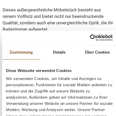
Dieses außergewöhnliche Möbelstück besteht aus
reinem Vollholz und bietet nicht nur beeindruckende
Qualität, sondern auch eine unvergleichliche Optik, die Ihr
Badezimmer aufwertet.
Handgefertigt in Europa
Zustimmung
Details
Über Cookies
Jedes Detail dieses Badezimmertisches wurde von
erfahrenen Handwerkern in Europa sorgfältig gefertigt.
Diese Webseite verwendet Cookies
Die äußerst solide Konstruktion verspricht eine
langanhaltende Nutzungsdauer und absolute
Wir verwenden Cookies, um Inhalte und Anzeigen zu
Zuverlässigkeit.
personalisieren, Funktionen für soziale Medien anbieten zu
können und die Zugriffe auf unsere Website zu
analysieren. Außerdem geben wir Informationen zu Ihrer
Harmonie von Funktionalität und Design
Verwendung unserer Website an unsere Partner für soziale
Medien, Werbung und Analysen weiter. Unsere Partner
Unser Badezimmertisch bietet großzügigen Stauraum
führen diese Informationen möglicherweise mit weiteren