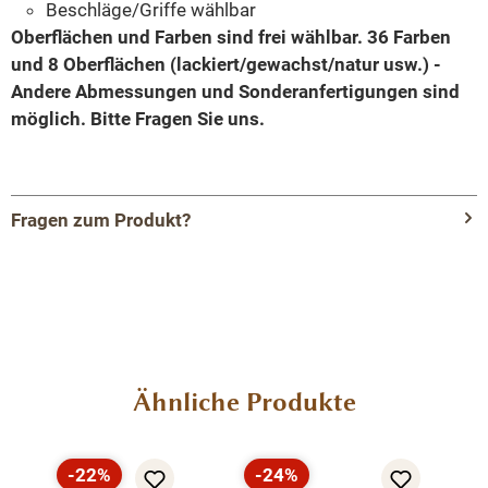
Beschläge/Griffe wählbar
Oberflächen und Farben sind frei wählbar. 36 Farben
und 8 Oberflächen (lackiert/gewachst/natur usw.) -
Andere Abmessungen und Sonderanfertigungen sind
möglich.
Bitte Fragen Sie uns.
Fragen zum Produkt?
Menü schließen
Produktinformationen "Massivholz
Badezimmertisch für 2 Waschbecken mit
Eichenplatte - Badmöbel"
Produktgalerie überspringen
Ähnliche Produkte
Hochwertiges Design für Ihr Badezimmer
Unser Massivholz-Badezimmertisch für 2 Waschbecken
-22%
-24%