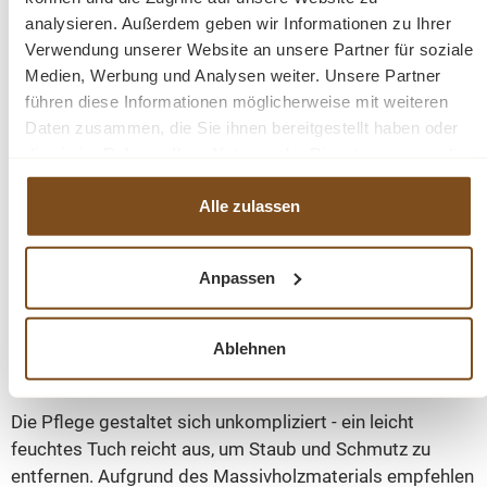
einer verzinkten Tischplatte für zusätzliche Stabilität.
analysieren. Außerdem geben wir Informationen zu Ihrer
Verwendung unserer Website an unsere Partner für soziale
Praktischer Stauraum und Eleganz
Medien, Werbung und Analysen weiter. Unsere Partner
führen diese Informationen möglicherweise mit weiteren
Daten zusammen, die Sie ihnen bereitgestellt haben oder
Der Schrank bietet großzügigen Stauraum hinter
die sie im Rahmen Ihrer Nutzung der Dienste gesammelt
massiven Türen und verfügt über offene Regale im
haben.
mittleren Bereich. Der obere Teil ist als praktische
Alle zulassen
Ablagefläche gestaltet und enthält Spiegel. Beachten Sie,
dass Waschbecken und Wasserhähne nicht im
Lieferumfang enthalten sind, aber passende Optionen
Anpassen
auf unserer Website verfügbar sind.
Ablehnen
Einfache Pflege und Wartung
Die Pflege gestaltet sich unkompliziert - ein leicht
feuchtes Tuch reicht aus, um Staub und Schmutz zu
entfernen. Aufgrund des Massivholzmaterials empfehlen