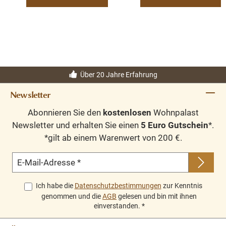
Oberflächen und Farben sind frei wählbar. 36 Farben
und 8 Oberflächen (lackiert/gewachst/natur usw.) -
Andere Abmessungen und Sonderanfertigungen sind
möglich.
Bitte Fragen Sie uns.
Über 20 Jahre Erfahrung
Newsletter
Abonnieren Sie den
kostenlosen
Wohnpalast
Newsletter und erhalten Sie einen
5 Euro Gutschein
*.
*gilt ab einem Warenwert von 200 €.
E-Mail-Adresse
*
Ich habe die
Datenschutzbestimmungen
zur Kenntnis
genommen und die
AGB
gelesen und bin mit ihnen
einverstanden.
*