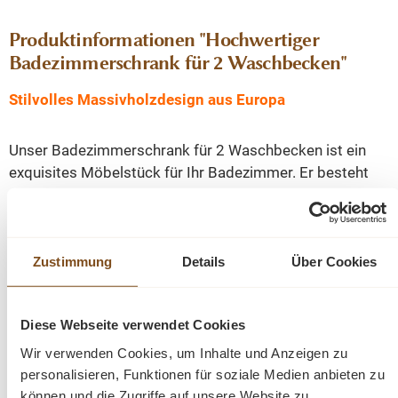
Produktinformationen "Hochwertiger
Badezimmerschrank für 2 Waschbecken"
Stilvolles Massivholzdesign aus Europa
Unser Badezimmerschrank für 2 Waschbecken ist ein
exquisites Möbelstück für Ihr Badezimmer. Er besteht
aus 100 % massivem Kiefernholz und wird in Europa
hergestellt, was seine zeitlose Schönheit und
Langlebigkeit garantiert.
Zustimmung
Details
Über Cookies
Flexible Gestaltungsmöglichkeiten
Diese Webseite verwendet Cookies
Der Schrank wird in zwei Teilen geliefert und ist leicht zu
Wir verwenden Cookies, um Inhalte und Anzeigen zu
montieren. Sie haben die Wahl zwischen einer
personalisieren, Funktionen für soziale Medien anbieten zu
Tischplatte aus massivem Kiefernholz, Eichenholz oder
können und die Zugriffe auf unsere Website zu