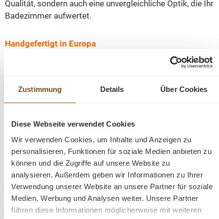
Qualität, sondern auch eine unvergleichliche Optik, die Ihr
Badezimmer aufwertet.
Handgefertigt in Europa
Jedes Detail dieses Badezimmertisches wurde von
erfahrenen Handwerkern in Europa sorgfältig gefertigt.
Zustimmung
Details
Über Cookies
Die äußerst solide Konstruktion verspricht eine
langanhaltende Nutzungsdauer und absolute
Zuverlässigkeit.
Diese Webseite verwendet Cookies
Wir verwenden Cookies, um Inhalte und Anzeigen zu
Harmonie von Funktionalität und Design
personalisieren, Funktionen für soziale Medien anbieten zu
können und die Zugriffe auf unsere Website zu
analysieren. Außerdem geben wir Informationen zu Ihrer
Unser Badezimmertisch bietet großzügigen Stauraum
Verwendung unserer Website an unsere Partner für soziale
für Ihre Bedürfnisse. Beachten Sie, dass Waschbecken
Medien, Werbung und Analysen weiter. Unsere Partner
und Wasserhähne nicht im Preis enthalten sind, jedoch
führen diese Informationen möglicherweise mit weiteren
auf unserer Website erhältlich sind, um die harmonische