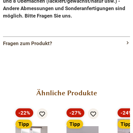
und 8 Oberflächen (lackiert/gewachst/natur usw.) -
Andere Abmessungen und Sonderanfertigungen sind
möglich.
Bitte Fragen Sie uns.
Fragen zum Produkt?
Menü schließen
Produktinformationen "Massivholz
Badezimmertisch für 2 Waschbecken,
Tischplatte aus massivem Eichenholz,
Badezimmer Möbel"
Produktgalerie überspringen
Ähnliche Produkte
Hochwertiges Design für Ihr Badezimmer
-22%
-27%
-24%
Rabatt
Rabatt
Rabat
Unser Massivholz-Badezimmertisch für 2 Waschbecken
Tipp
Tipp
Tipp
vereint Eleganz und Funktionalität auf höchstem Niveau,