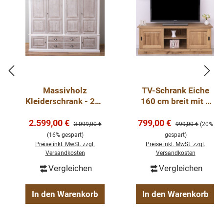
Massivholz
TV-Schrank Eiche
Kleiderschrank - 232
160 cm breit mit 2
cm breit - Landhaus
Türen - Landhaus
Verkaufspreis:
Verkaufspreis:
2.599,00 €
Schrank
799,00 €
Lowboard
Regulärer Preis:
Regulärer Preis:
3.099,00 €
999,00 €
(20%
(16% gespart)
gespart)
Preise inkl. MwSt. zzgl.
Preise inkl. MwSt. zzgl.
Versandkosten
Versandkosten
Vergleichen
Vergleichen
In den Warenkorb
In den Warenkorb