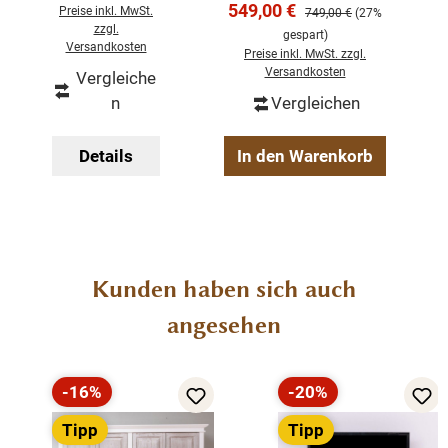
Verkaufspreis:
Schubladen
549,00 €
Regulärer Preis:
Preise inkl. MwSt.
749,00 €
(27%
Waschtisch für ein Aufsetz Waschbecken
n Beinen und
zzgl.
gespart)
Eichenplatte
massives Eichenholz
Versandkosten
Preise inkl. MwSt. zzgl.
lackiert
Versandkosten
Vergleiche
Türen und Schublade mit Softclose
n
Vergleichen
fertig montiert
Details
In den Warenkorb
Produktgalerie überspringen
Kunden haben sich auch
angesehen
-16%
-20%
Rabatt
Rabatt
Tipp
Tipp