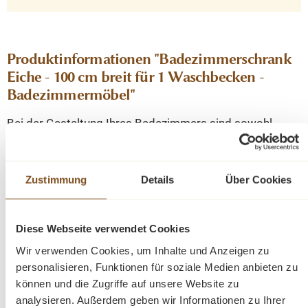
Produktinformationen "Badezimmerschrank
Eiche - 100 cm breit für 1 Waschbecken -
Badezimmermöbel"
Bei der Gestaltung Ihres Badezimmers sind sowohl
Funktionalität als auch Design von entscheidender
Bedeutung. Unsere Badezimmerschrank aus Massivholz
ist die perfekte Ergänzung für Ihr Badezimmer. Durch die
Zustimmung
Details
Über Cookies
geschwungenen Beine wirkt das Möbelstück verspielt
und erhält den angesagten Shabby-Chic-Stil. Dieser lässt
sich problemlos in jedes Zuhause integrieren und lässt
Diese Webseite verwendet Cookies
sich gut mit anderen Stilen kombinieren.
Wir verwenden Cookies, um Inhalte und Anzeigen zu
personalisieren, Funktionen für soziale Medien anbieten zu
Bitte beachten Sie, dass das Waschbecken und der
können und die Zugriffe auf unsere Website zu
Wasserhahn nicht im Preis enthalten sind.
analysieren. Außerdem geben wir Informationen zu Ihrer