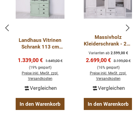
Massivholz
Landhaus Vitrinen
Kleiderschrank - 232
Schrank 113 cm
cm breit - Landhaus
breit zweifarbig
Varianten ab
2.599,00 €
Schrank
Verkaufspreis:
Verkaufspreis:
1.339,00 €
2.699,00 €
Regulärer Preis:
Regulärer Pre
1.649,00 €
3.199,00 €
(19% gespart)
(16% gespart)
Preise inkl. MwSt. zzgl.
Preise inkl. MwSt. zzgl.
Versandkosten
Versandkosten
Vergleichen
Vergleichen
In den Warenkorb
In den Warenkorb