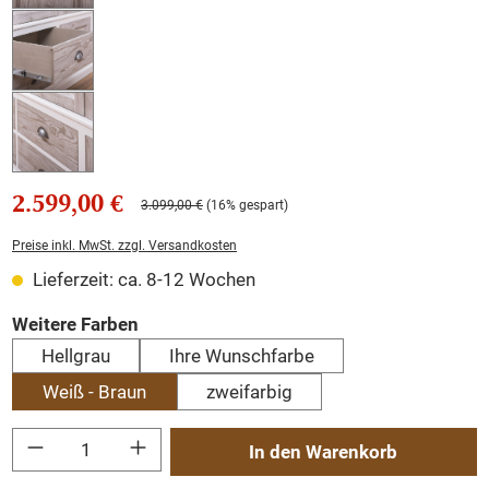
2.599,00 €
3.099,00 €
(16% gespart)
Preise inkl. MwSt. zzgl. Versandkosten
Lieferzeit: ca. 8-12 Wochen
auswählen
Weitere Farben
Hellgrau
Ihre Wunschfarbe
Weiß - Braun
zweifarbig
Produkt Anzahl: Gib den gewünschten Wert ein oder benutze die Schaltflächen um
In den Warenkorb