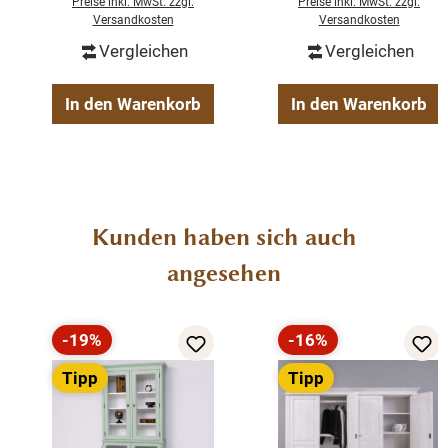
Preise inkl. MwSt. zzgl.
Preise inkl. MwSt. zzgl.
zerlegt in 5 Paketen
Versandkosten
Versandkosten
100 % massives Kiefernholz
Vergleichen
Vergleichen
In den Warenkorb
In den Warenkorb
Produktgalerie überspringen
Kunden haben sich auch
angesehen
-19%
-16%
Rabatt
Rabatt
Tipp
Tipp