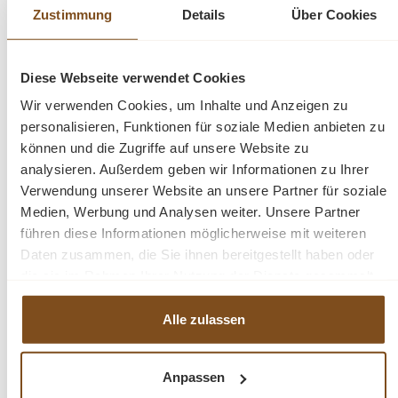
Zustimmung
Details
Über Cookies
Produktinformationen "Massivholz
Kleiderschrank - 232 cm breit - Landhaus
Schrank"
Diese Webseite verwendet Cookies
Dieser Kleiderschrank im Landhausstil ist ein
Wir verwenden Cookies, um Inhalte und Anzeigen zu
hochwertiges, zeitloses Möbelstück, welches in Ihrem
personalisieren, Funktionen für soziale Medien anbieten zu
Haus einen prägenden Eindruck hinterlässt und eine gute
können und die Zugriffe auf unsere Website zu
Figur macht. Dieses Möbelstück vereint auf elegante
analysieren. Außerdem geben wir Informationen zu Ihrer
Verwendung unserer Website an unsere Partner für soziale
Weise Funktionalität und Ästhetik. Es bietet viel
Medien, Werbung und Analysen weiter. Unsere Partner
Stauraum hinter vier großen und zwei kleinen Türen,
führen diese Informationen möglicherweise mit weiteren
sowie in den vier Schubladen. Das Design dieses
Daten zusammen, die Sie ihnen bereitgestellt haben oder
Möbelstücks strahlt zeitlose Eleganz aus und passt sich
die sie im Rahmen Ihrer Nutzung der Dienste gesammelt
nahtlos in verschiedene Einrichtungsstile ein. Es ist das
haben.
perfekte Highlight für diejenigen, die sowohl praktische
Alle zulassen
Lösungen als auch raffinierten Stil suchen.
Die Abmessungen ca. Höhe 197 cm/ Breite 232 cm/
Anpassen