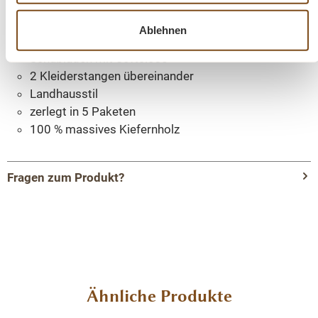
Tiefe 59 cm
Ablehnen
feste Regalböden
Schubladen mit Softclose
2 Kleiderstangen übereinander
Landhausstil
zerlegt in 5 Paketen
100 % massives Kiefernholz
Fragen zum Produkt?
Menü schließen
Produktinformationen "Massivholz
Kleiderschrank - 232 cm breit - Landhaus
Schrank"
Produktgalerie überspringen
Ähnliche Produkte
Dieser Kleiderschrank im Landhausstil ist ein