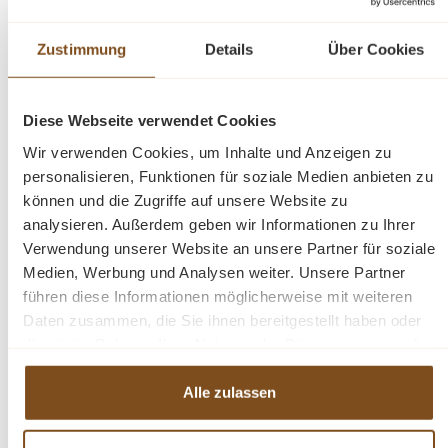
Funktionalität und Ästhetik. Es bietet Stauraum hinter
zwei geschlossenen Türen und in den beiden offenen
Zustimmung
Details
Über Cookies
Fächern. Das Design dieses Möbelstücks strahlt zeitlose
Eleganz aus und passt sich nahtlos in verschiedene
Einrichtungsstile ein. Es ist das perfekte Highlight für
Diese Webseite verwendet Cookies
diejenigen, die sowohl praktische Lösungen als auch
Wir verwenden Cookies, um Inhalte und Anzeigen zu
raffinierten Stil suchen.
personalisieren, Funktionen für soziale Medien anbieten zu
können und die Zugriffe auf unsere Website zu
Die Abmessungen ca. Höhe 60 cm/ Breite 160 cm/
analysieren. Außerdem geben wir Informationen zu Ihrer
Tiefe 46 cm
Verwendung unserer Website an unsere Partner für soziale
Medien, Werbung und Analysen weiter. Unsere Partner
Landhaus-Stil
führen diese Informationen möglicherweise mit weiteren
lackiert
Daten zusammen, die Sie ihnen bereitgestellt haben oder
montiert
die sie im Rahmen Ihrer Nutzung der Dienste gesammelt
haben.
Eiche
Alle zulassen
Fragen zum Produkt?