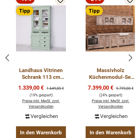
Rabatt
Rabatt
Tipp
Tipp
Landhaus Vitrinen
Massivholz
Schrank 113 cm
Küchenmodul-Set
breit zweifarbig
mit Eichen-
Verkaufspreis:
Verkaufspreis:
1.339,00 €
7.399,00 €
Regulärer Preis:
Regulärer Pre
1.649,00 €
9.799,00 €
Arbeitsplatten &
(19% gespart)
(24% gespart)
Keramikspüle
Preise inkl. MwSt. zzgl.
Preise inkl. MwSt. zzgl.
Versandkosten
Versandkosten
Vergleichen
Vergleichen
In den Warenkorb
In den Warenkorb