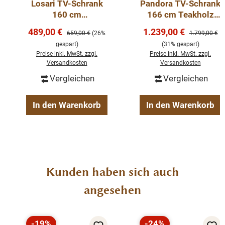
Losari TV-Schrank
Pandora TV-Schrank
Tiefe 46 cm
160 cm
166 cm Teakholz
unbearbeitetes
Metallkorpus
Verkaufspreis:
Verkaufspreis:
489,00 €
1.239,00 €
Regulärer Preis:
Regulärer Pre
659,00 €
(26%
1.799,00 €
Teakholz
Lowboard
Landhaus-Stil
gespart)
(31% gespart)
lackiert
Preise inkl. MwSt. zzgl.
Preise inkl. MwSt. zzgl.
Versandkosten
Versandkosten
montiert
Eiche
Vergleichen
Vergleichen
In den Warenkorb
In den Warenkorb
Produktgalerie überspringen
Kunden haben sich auch
angesehen
-19%
-24%