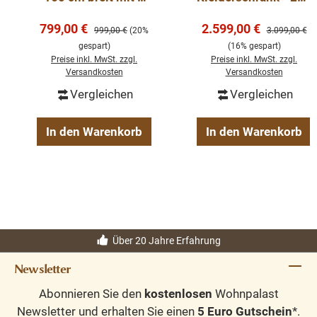
Türen - Landhaus
cm breit - Landhaus
Verkaufspreis:
Verkaufspreis:
799,00 €
Lowboard
2.599,00 €
Schrank
Regulärer Preis:
Regulärer Pre
999,00 €
(20%
3.099,00 €
gespart)
(16% gespart)
Preise inkl. MwSt. zzgl.
Preise inkl. MwSt. zzgl.
Versandkosten
Versandkosten
Vergleichen
Vergleichen
In den Warenkorb
In den Warenkorb
Über 20 Jahre Erfahrung
Newsletter
Abonnieren Sie den
kostenlosen
Wohnpalast
Newsletter und erhalten Sie einen
5 Euro Gutschein
*.