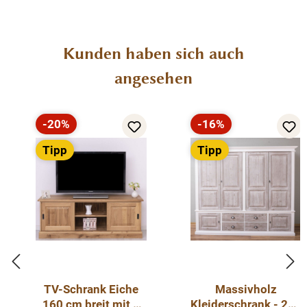
Produktgalerie überspringen
Kunden haben sich auch
angesehen
-20%
-16%
Rabatt
Rabatt
Tipp
Tipp
TV-Schrank Eiche
Massivholz
160 cm breit mit 2
Kleiderschrank - 232