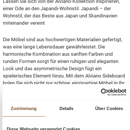
Lassen Sie sich von der Alviano-Kollektion inspirieren,
einer Ode an den Japandi-Wohnstil. Japandi – der
Wohnstil, der das Beste aus Japan und Skandinavien
miteinander vereint
Die Möbel sind aus hochwertigen Materialien gefertigt,
was eine lange Lebensdauer gewährleistet. Die
harmonische Kombination aus sanften Farben und
runden Formen sorgt für einen ruhigen und eleganten
Look und das asymmetrische Design fügt ein
spielerisches Element hinzu. Mit dem Alviano Sideboard
holen Sie sich nicht nur schöne, einzigartige Möbel in Ihr
Zuhause, sondern auch ein Stück Ruhe und Frieden.
Die Abmessungen: ca.: Höhe 80 cm - Breite 210 cm -
Zustimmung
Details
Über Cookies
Tiefe 40 cm.
Diese Webseite verwendet Cookies