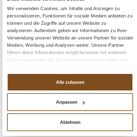
3 Türen
Wir verwenden Cookies, um Inhalte und Anzeigen zu
Montiert: Ja
personalisieren, Funktionen für soziale Medien anbieten zu
Moderner-Stil
können und die Zugriffe auf unsere Website zu
Gewicht: 98 kg
analysieren. Außerdem geben wir Informationen zu Ihrer
1 Teil
Verwendung unserer Website an unsere Partner für soziale
Medien, Werbung und Analysen weiter. Unsere Partner
führen diese Informationen möglicherweise mit weiteren
Fragen zum Produkt?
Daten zusammen, die Sie ihnen bereitgestellt haben oder
die sie im Rahmen Ihrer Nutzung der Dienste gesammelt
Menü schließen
haben.
Produktinformationen "Sideboard Alviano
Alle zulassen
Kollektion 210 cm Steinoptik"
Lassen Sie sich von der Alviano-Kollektion inspirieren,
Anpassen
Produktgalerie überspringen
Ähnliche Produkte
einer Ode an den Japandi-Wohnstil. Japandi – der
Wohnstil, der das Beste aus Japan und Skandinavien
miteinander vereint
Ablehnen
-24%
-9%
Rabatt
Rabatt