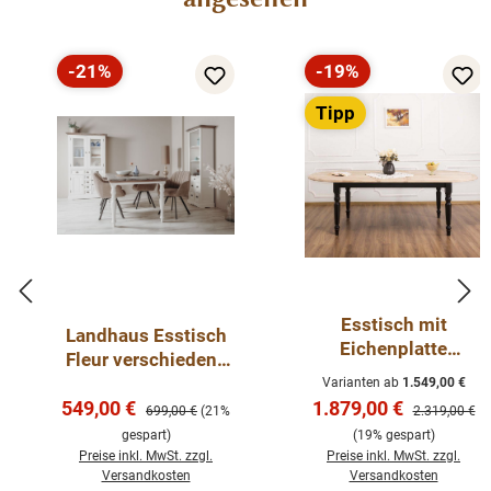
Oberflächen und Farben sind frei wählbar. 36 Farben und 8
Oberflächen (lackiert/gewachst/natur usw.) - Andere
Abmessungen und Sonderanfertigungen sind möglich.
Bitte
-21%
-19%
Fragen Sie uns.
Rabatt
Rabatt
Tipp
Esstisch mit
Landhaus Esstisch
Eichenplatte
Fleur verschiedene
ausziehbar 160/200,
Größen 160 - 240
Varianten ab
1.549,00 €
180/220, 210/250
Verkaufspreis:
Verkaufspreis:
549,00 €
cm
1.879,00 €
Regulärer Preis:
Regulärer Pre
699,00 €
(21%
2.319,00 €
cm mit
gespart)
(19% gespart)
gedrechselten
Preise inkl. MwSt. zzgl.
Preise inkl. MwSt. zzgl.
Beinen, Landhaus
Versandkosten
Versandkosten