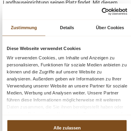
Landhauseinrichtung seinen Platz findet. Mit diesem
Tisch wird das zusammen sitzen mit Freunden und der
Familie zu einzigartigen Erlebnissen.
Zustimmung
Details
Über Cookies
Abmessungen: H: 78 cm, B: 160 - 200 cm, T: 120 cm
Abmessungen: H: 78 cm, B: 180 - 220 cm, T: 120 cm
Abmessungen: H: 78 cm, B: 210 - 250 cm, T: 120 cm
Diese Webseite verwendet Cookies
Massivholz Tisch
Wir verwenden Cookies, um Inhalte und Anzeigen zu
Landhausstil
personalisieren, Funktionen für soziale Medien anbieten zu
Tischplatte 100% Eichenholz
können und die Zugriffe auf unsere Website zu
Tischbeine 100% Kiefernholz
analysieren. Außerdem geben wir Informationen zu Ihrer
Beine sind demontiert
Verwendung unserer Website an unsere Partner für soziale
Medien, Werbung und Analysen weiter. Unsere Partner
5 Teile
führen diese Informationen möglicherweise mit weiteren
Oberflächen und Farben sind frei wählbar. 36 Farben und 8
Daten zusammen, die Sie ihnen bereitgestellt haben oder
Oberflächen (lackiert/gewachst/natur usw.) - Andere
die sie im Rahmen Ihrer Nutzung der Dienste gesammelt
Abmessungen und Sonderanfertigungen sind möglich.
Bitte
haben.
Fragen Sie uns.
Alle zulassen