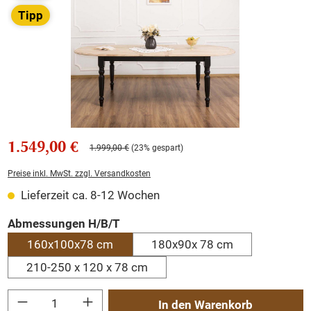
Tipp
1.549,00 €
1.999,00 €
(23% gespart)
Preise inkl. MwSt. zzgl. Versandkosten
Lieferzeit ca. 8-12 Wochen
auswählen
Abmessungen H/B/T
160x100x78 cm
180x90x 78 cm
210-250 x 120 x 78 cm
Produkt Anzahl: Gib den gewünschten Wert ein oder benutze die Schaltflächen um
In den Warenkorb