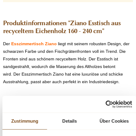
Produktinformationen "Ziano Esstisch aus
recyceltem Eichenholz 160 - 240 cm"
Der
Esszimmertisch Ziano
liegt mit seinem robusten Design, der
schwarzen Farbe und den Fischgrätenfronten voll im Trend.
Die
Fronten sind aus schönem recyceltem Holz.
Der Esstisch ist
sandgestrahlt, wodurch die Maserung des Altholzes betont
wird.
Der Esszimmertisch Ziano hat eine luxuriöse und schicke
Ausstrahlung, passt aber auch perfekt in ein Industriedesign.
Kombinieren Sie diesen Artikel mit den anderen
Produkten aus unserer Ziano-Kollektion!
Zustimmung
Details
Über Cookies
Die Abmessungen: Dieser Tisch kann in verschiedenen
Abmessungen geliefert werden.