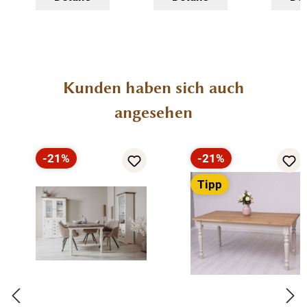
Produktgalerie überspringen
Kunden haben sich auch
angesehen
-21%
-21%
Rabatt
Rabatt
Tipp