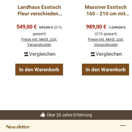
Landhaus Esstisch
Massiver Esstisch
Fleur verschiedene
160 - 210 cm mit
Größen 160 - 240
gedrechselten
Verkaufspreis:
Verkaufspreis:
549,00 €
cm
Beinen - Landhaus
989,00 €
Regulärer Preis:
Regulärer Preis
699,00 €
(21%
1.249,00 €
Tisch
gespart)
(21% gespart)
Preise inkl. MwSt. zzgl.
Preise inkl. MwSt. zzgl.
Versandkosten
Versandkosten
Vergleichen
Vergleichen
In den Warenkorb
In den Warenkorb
Über 20 Jahre Erfahrung
Newsletter