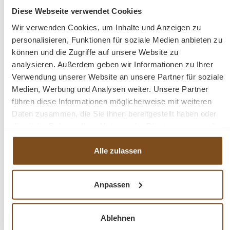
Diese Webseite verwendet Cookies
Recyceltem Eichenholz
Wir verwenden Cookies, um Inhalte und Anzeigen zu
Ziano Serie
personalisieren, Funktionen für soziale Medien anbieten zu
Metallgestell
können und die Zugriffe auf unsere Website zu
analysieren. Außerdem geben wir Informationen zu Ihrer
Verwendung unserer Website an unsere Partner für soziale
Fragen zum Produkt?
Medien, Werbung und Analysen weiter. Unsere Partner
führen diese Informationen möglicherweise mit weiteren
Menü schließen
Daten zusammen, die Sie ihnen bereitgestellt haben oder
Produktinformationen "Ziano Esstisch aus
die sie im Rahmen Ihrer Nutzung der Dienste gesammelt
recyceltem Eichenholz 160 - 240 cm"
haben.
Alle zulassen
Der
Esszimmertisch Ziano
liegt mit seinem robusten Design, der
Produktgalerie überspringen
Ähnliche Produkte
schwarzen Farbe und den Fischgrätenfronten voll im Trend.
Die
Anpassen
Fronten sind aus schönem recyceltem Holz.
Der Esstisch ist
sandgestrahlt, wodurch die Maserung des Altholzes betont
Tipp
Tipp
Tipp
wird.
Der Esszimmertisch Ziano hat eine luxuriöse und schicke
Ablehnen
Ausstrahlung, passt aber auch perfekt in ein Industriedesign.