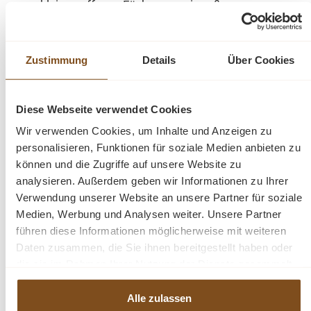
kleinen offenen Fächern, zwei großen
offenen Fächern und zwei Fächern für
Flaschen eine großzügige
Präsentationsfläche.
Zustimmung
Details
Über Cookies
Das Design dieses Möbelstücks strahlt
Diese Webseite verwendet Cookies
zeitlose Eleganz aus und passt sich nahtlos
in verschiedene Einrichtungsstile ein. Es ist
Wir verwenden Cookies, um Inhalte und Anzeigen zu
personalisieren, Funktionen für soziale Medien anbieten zu
das perfekte Highlight für diejenigen, die
können und die Zugriffe auf unsere Website zu
sowohl praktische Lösungen als auch
analysieren. Außerdem geben wir Informationen zu Ihrer
raffinierten Stil suchen. Mit seiner
Verwendung unserer Website an unsere Partner für soziale
exzellenten Verarbeitung garantiert dieser
Medien, Werbung und Analysen weiter. Unsere Partner
Schrank Langlebigkeit und Beständigkeit. Er
führen diese Informationen möglicherweise mit weiteren
überzeugt nicht nur mit praktischen
Daten zusammen, die Sie ihnen bereitgestellt haben oder
Lösungen, sondern wird auch Ihre Freude
die sie im Rahmen Ihrer Nutzung der Dienste gesammelt
und Bewunderung langfristig erhalten.
haben.
Alle zulassen
Abmessungen: H: 210 cm, B: 180 cm, T: 41