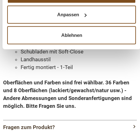
cm
Korpusfarbe - frei wählbar
Anpassen
Innenfarbe - frei wählbar
Massivholz Möbel
Ablehnen
Korpus 100% Kiefernholz
Beschläge/Griffe wählbar
Schubladen mit Soft-Close
Landhausstil
Fertig montiert - 1-Teil
Oberflächen und Farben sind frei wählbar. 36 Farben
und 8 Oberflächen (lackiert/gewachst/natur usw.) -
Andere Abmessungen und Sonderanfertigungen sind
möglich.
Bitte Fragen Sie uns.
Fragen zum Produkt?