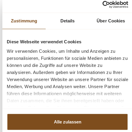
Glasauflageboden und vier Fächern für
Flaschen eine großzügige
Präsentationsfläche.
Zustimmung
Details
Über Cookies
Das Design dieses Möbelstücks strahlt
zeitlose Eleganz aus und passt sich nahtlos
Diese Webseite verwendet Cookies
in verschiedene Einrichtungsstile ein. Es ist
Wir verwenden Cookies, um Inhalte und Anzeigen zu
das perfekte Highlight für diejenigen, die
personalisieren, Funktionen für soziale Medien anbieten zu
sowohl praktische Lösungen als auch
können und die Zugriffe auf unsere Website zu
raffinierten Stil suchen. Mit seiner
analysieren. Außerdem geben wir Informationen zu Ihrer
exzellenten Verarbeitung garantiert dieser
Verwendung unserer Website an unsere Partner für soziale
Schrank Langlebigkeit und Beständigkeit. Er
Medien, Werbung und Analysen weiter. Unsere Partner
überzeugt nicht nur mit praktischen
führen diese Informationen möglicherweise mit weiteren
Lösungen, sondern wird auch Ihre Freude
Daten zusammen, die Sie ihnen bereitgestellt haben oder
und Bewunderung langfristig erhalten.
die sie im Rahmen Ihrer Nutzung der Dienste gesammelt
haben.
Abmessungen: H: 210 cm, B: 151 cm, T: 36
Alle zulassen
cm