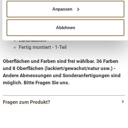
Korpusfarbe - frei wählbar
Anpassen
Innenfarbe - frei wählbar
Massivholz Möbel
Korpus 100% Kiefernholz
Ablehnen
Beschläge/Griffe wählbar
Landhausstil
Fertig montiert - 1-Teil
Oberflächen und Farben sind frei wählbar. 36 Farben
und 8 Oberflächen (lackiert/gewachst/natur usw.) -
Andere Abmessungen und Sonderanfertigungen sind
möglich.
Bitte Fragen Sie uns.
Fragen zum Produkt?
Menü schließen
Produktinformationen "Barschrank