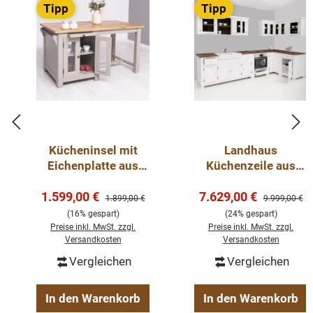
Tipp
Tipp
Massivholz Möbel
Korpus 100% Kiefernholz
Landhausstil
Fertig montiert - 1-Teil
Oberflächen und Farben sind frei wählbar. 36 Farben
und 8 Oberflächen (lackiert/gewachst/natur usw.) -
Kücheninsel mit
Landhaus
Andere Abmessungen und Sonderanfertigungen sind
Eichenplatte aus
Küchenzeile aus
100% Massivholz -
Massivholz
möglich.
Bitte Fragen Sie uns.
Verkaufspreis:
Verkaufspreis:
1.599,00 €
hochwertige
7.629,00 €
345x162 cm –
Regulärer Preis:
Regulärer Pre
1.899,00 €
9.999,00 €
Küchenschränke
Küche im
(16% gespart)
(24% gespart)
Landhausstil aus
Preise inkl. MwSt. zzgl.
Preise inkl. MwSt. zzgl.
Versandkosten
Versandkosten
Kiefer & Eiche
Vergleichen
Vergleichen
In den Warenkorb
In den Warenkorb