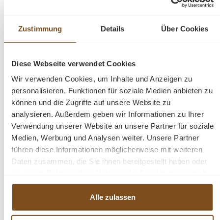
Glasauflageboden und drei Fächern für
Flaschen eine großzügige
Präsentationsfläche.
Zustimmung
Details
Über Cookies
Das Design dieses Möbelstücks strahlt
Diese Webseite verwendet Cookies
zeitlose Eleganz aus und passt sich nahtlos
Wir verwenden Cookies, um Inhalte und Anzeigen zu
in verschiedene Einrichtungsstile ein. Es ist
personalisieren, Funktionen für soziale Medien anbieten zu
das perfekte Highlight für diejenigen, die
können und die Zugriffe auf unsere Website zu
sowohl praktische Lösungen als auch
analysieren. Außerdem geben wir Informationen zu Ihrer
raffinierten Stil suchen. Mit seiner
Verwendung unserer Website an unsere Partner für soziale
exzellenten Verarbeitung garantiert dieser
Medien, Werbung und Analysen weiter. Unsere Partner
Schrank Langlebigkeit und Beständigkeit. Er
führen diese Informationen möglicherweise mit weiteren
überzeugt nicht nur mit praktischen
Daten zusammen, die Sie ihnen bereitgestellt haben oder
Lösungen, sondern wird auch Ihre Freude
die sie im Rahmen Ihrer Nutzung der Dienste gesammelt
und Bewunderung langfristig erhalten.
haben.
Alle zulassen
Abmessungen: H: 210 cm, B: 103 cm, T: 36
cm