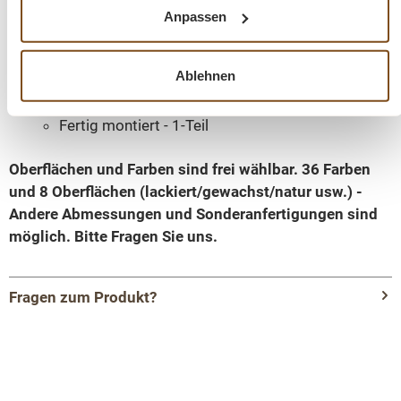
Korpusfarbe - frei wählbar
Anpassen
Innenfarbe - frei wählbar
Massivholz Möbel
Ablehnen
Korpus 100% Kiefernholz
Landhausstil
Fertig montiert - 1-Teil
Oberflächen und Farben sind frei wählbar. 36 Farben
und 8 Oberflächen (lackiert/gewachst/natur usw.) -
Andere Abmessungen und Sonderanfertigungen sind
möglich.
Bitte Fragen Sie uns.
Fragen zum Produkt?
Menü schließen
Produktinformationen "Barschrank aus
massiven Kiefernholz - 103 cm Breit -