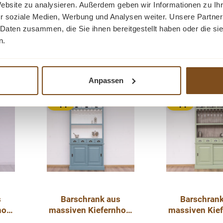
Website zu analysieren. Außerdem geben wir Informationen zu I
r soziale Medien, Werbung und Analysen weiter. Unsere Partner
 Daten zusammen, die Sie ihnen bereitgestellt haben oder die s
n.
Ähnliche Produkte
Anpassen
-20%
-20%
Rabatt
Rabatt
Tipp
Tipp
s
Barschrank aus
Barschrank
holz
massiven Kiefernholz
massiven Kief
-
- 103 cm Breit -
- 103 cm Br