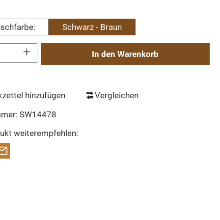
wählen
schfarbe:
Schwarz - Braun
Gib den gewünschten Wert ein oder benutze die Schaltflächen um die Anzahl zu erh
In den Warenkorb
zettel hinzufügen
Vergleichen
mmer:
SW14478
ukt weiterempfehlen: