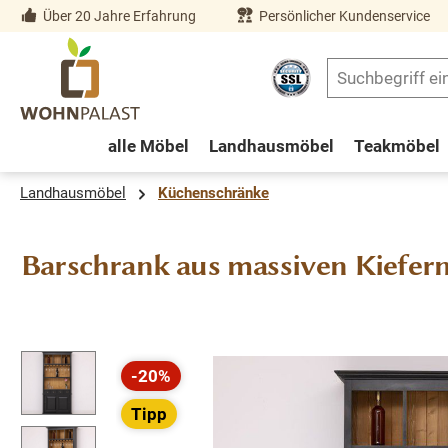
Über 20 Jahre Erfahrung
Persönlicher Kundenservice
springen
Zur Hauptnavigation springen
alle Möbel
Landhausmöbel
Teakmöbel
Landhausmöbel
Küchenschränke
Barschrank aus massiven Kiefern
Bildergalerie überspringen
-20%
Rabatt
Tipp