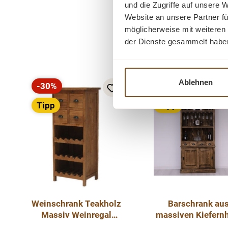
und die Zugriffe auf unsere 
Website an unsere Partner fü
möglicherweise mit weiteren
der Dienste gesammelt habe
Produktgalerie überspringen
Ablehnen
-30%
-20%
Rabatt
Rabatt
Tipp
Tipp
Weinschrank Teakholz
Barschrank au
Massiv Weinregal
massiven Kiefern
Barschrank Schrank
- 103 cm Breit 