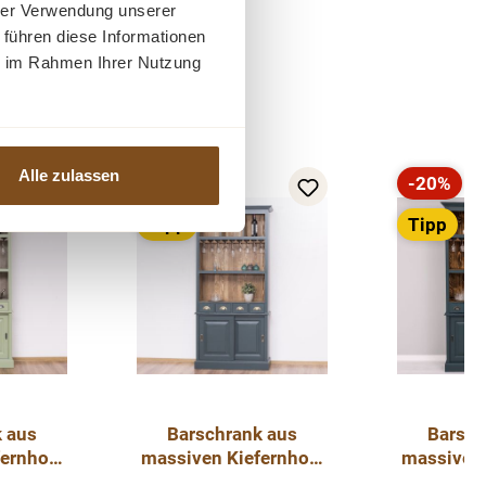
hrer Verwendung unserer
 führen diese Informationen
ie im Rahmen Ihrer Nutzung
Alle zulassen
-20%
-20%
Rabatt
Rabatt
Tipp
Tipp
 aus
Barschrank aus
Barsch
ernholz
massiven Kiefernholz
massiven 
eit -
- 103 cm Breit -
- 103 c