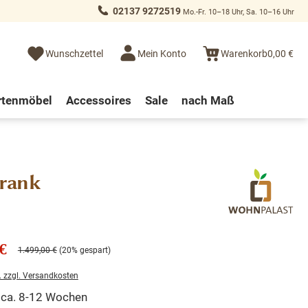
02137 9272519
Mo.-Fr. 10–18 Uhr, Sa. 10–16 Uhr
Wunschzettel
Mein Konto
Warenkorb
0,00 €
rtenmöbel
Accessoires
Sale
nach Maß
hrank
€
1.499,00 €
(20% gespart)
. zzgl. Versandkosten
t ca. 8-12 Wochen