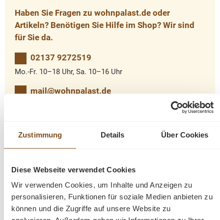
Haben Sie Fragen zu wohnpalast.de oder
Artikeln? Benötigen Sie Hilfe im Shop? Wir sind
für Sie da.
02137 9272519
Mo.-Fr. 10–18 Uhr, Sa. 10–16 Uhr
mail@wohnpalast.de
Zustimmung
Details
Über Cookies
Produktinformationen "TV-Board Teak
Dengkleh mit vier Schubladen 150cm"
Diese Webseite verwendet Cookies
Dieses schöne Teak TV-Board wurde aus recyceltem
Wir verwenden Cookies, um Inhalte und Anzeigen zu
Teak gebaut und hat dadurch einen ganz eigenen
personalisieren, Funktionen für soziale Medien anbieten zu
Charme. Als Multimedia TV-Board im Wohnbereich oder
können und die Zugriffe auf unsere Website zu
als optisches Highlight gekonnt im Durchgangszimmer