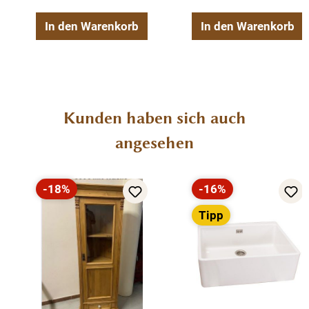
In den Warenkorb
In den Warenkorb
Produktgalerie überspringen
Kunden haben sich auch
angesehen
-18%
-16%
Rabatt
Rabatt
Tipp