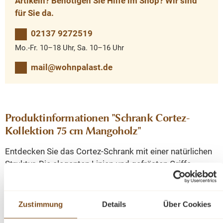
Artikeln? Benötigen Sie Hilfe im Shop? Wir sind
für Sie da.
02137 9272519
Mo.-Fr. 10–18 Uhr, Sa. 10–16 Uhr
mail@wohnpalast.de
Produktinformationen "Schrank Cortez-
Kollektion 75 cm Mangoholz"
Entdecken Sie das Cortez-Schrank mit einer natürlichen
Struktur. Die eleganten Linien und gefrästen Griffe
verleihen dieser Kollektion ein elegantes und
charaktervolles Aussehen. Perfekt für alle, die ein
minimalistisches und raffiniertes Design in ihrem
Zustimmung
Details
Über Cookies
Zuhause lieben.
Werten Sie Ihr Interieur mit der