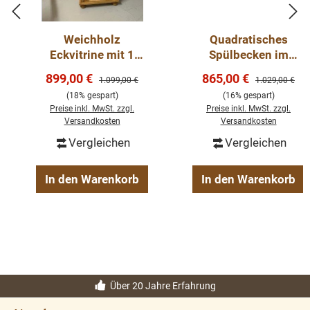
Weichholz
Quadratisches
Eckvitrine mit 1
Spülbecken im
Schubladen -
Landhausstil
Verkaufspreis:
Verkaufspreis:
899,00 €
865,00 €
Regulärer Preis:
Regulärer Preis
1.099,00 €
1.029,00 €
Massivholz
(18% gespart)
(16% gespart)
Eckschrank
Preise inkl. MwSt. zzgl.
Preise inkl. MwSt. zzgl.
Versandkosten
Versandkosten
Vergleichen
Vergleichen
In den Warenkorb
In den Warenkorb
Über 20 Jahre Erfahrung