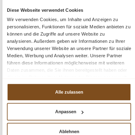
Faszination der Cortez-Serie für einen zeitlosen Look auf.
Diese Webseite verwendet Cookies
Abmessungen: Höhe: 200 cm, Breite: 75 cm, Tiefe:
Wir verwenden Cookies, um Inhalte und Anzeigen zu
personalisieren, Funktionen für soziale Medien anbieten zu
40 cm.
können und die Zugriffe auf unsere Website zu
analysieren. Außerdem geben wir Informationen zu Ihrer
Mango Holz
Verwendung unserer Website an unsere Partner für soziale
Retro Stil
Medien, Werbung und Analysen weiter. Unsere Partner
Schublade
führen diese Informationen möglicherweise mit weiteren
Daten zusammen, die Sie ihnen bereitgestellt haben oder
die sie im Rahmen Ihrer Nutzung der Dienste gesammelt
Fragen zum Produkt?
haben.
Alle zulassen
Menü schließen
Produktinformationen "Schrank Cortez-
Anpassen
Kollektion 75 cm Mangoholz"
Entdecken Sie das Cortez-Schrank mit einer natürlichen
Produktgalerie überspringen
Ähnliche Produkte
Ablehnen
Struktur. Die eleganten Linien und gefrästen Griffe