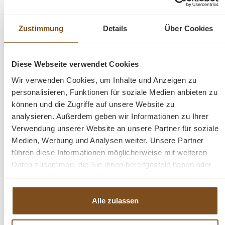
Breite von 90 cm lässt sich der Schrank vielseitig
einsetzen – ideal für Küche, Esszimmer, Wohnzimmer,
Zustimmung
Details
Über Cookies
Flur oder Landhaus-Einrichtungen.
Ein hochwertiger Massivholzschrank mit nostalgischem
Diese Webseite verwendet Cookies
Charme, neu gefertigt nach traditionellen Vorbildern und
Wir verwenden Cookies, um Inhalte und Anzeigen zu
mit viel Liebe zum Detail verarbeitet.
personalisieren, Funktionen für soziale Medien anbieten zu
können und die Zugriffe auf unsere Website zu
Abmessungen: H x B x T: 153 x 90 x 44 cm
analysieren. Außerdem geben wir Informationen zu Ihrer
Verwendung unserer Website an unsere Partner für soziale
Medien, Werbung und Analysen weiter. Unsere Partner
Produktdetails
führen diese Informationen möglicherweise mit weiteren
Daten zusammen, die Sie ihnen bereitgestellt haben oder
Brotschrank aus massivem Kiefernholz
die sie im Rahmen Ihrer Nutzung der Dienste gesammelt
Neu gebaut nach alten Vorgaben
haben.
Oberfläche mit Antikwachs behandelt und aufpoliert
Alle zulassen
Farbe: Natur gewachst
7 Schubladen mit Porzellanknöpfen