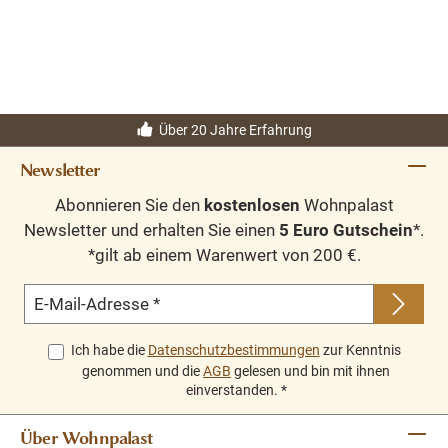
Handwerksoptik. Die gewachste Oberfläche, die
Porzellanknöpfe und die 7 Schubladen machen ihn zu
einem besonderen Möbelstück für stilvolle
Wohnbereiche im Landhausstil.
Über 20 Jahre Erfahrung
Newsletter
Abonnieren Sie den
kostenlosen
Wohnpalast
Newsletter und erhalten Sie einen
5 Euro Gutschein
*.
*gilt ab einem Warenwert von 200 €.
E-Mail-Adresse
*
Ich habe die
Datenschutzbestimmungen
zur Kenntnis
genommen und die
AGB
gelesen und bin mit ihnen
einverstanden.
*
Über Wohnpalast