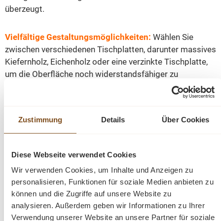
überzeugt.
Vielfältige Gestaltungsmöglichkeiten:
Wählen Sie
zwischen verschiedenen Tischplatten, darunter massives
Kiefernholz, Eichenholz oder eine verzinkte Tischplatte,
um die Oberfläche noch widerstandsfähiger zu
gestalten. Beachten Sie, dass das Waschbecken nicht im
Lieferumfang enthalten ist, jedoch passende Optionen
auf unserer Website erhältlich sind, um Ihr Badezimmer
Zustimmung
Details
Über Cookies
perfekt abzustimmen.
Großzügiger Stauraum:
Unser
Diese Webseite verwendet Cookies
Waschbeckenunterschrank bietet ausreichend Platz
Wir verwenden Cookies, um Inhalte und Anzeigen zu
hinter seinen zwei Türen.
personalisieren, Funktionen für soziale Medien anbieten zu
können und die Zugriffe auf unsere Website zu
Pflegehinweise:
Die Reinigung ist unkompliziert -
analysieren. Außerdem geben wir Informationen zu Ihrer
verwenden Sie einfach ein leicht feuchtes Tuch, um Staub
Verwendung unserer Website an unsere Partner für soziale