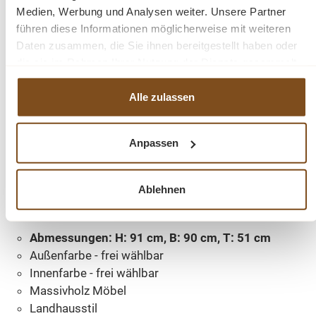
und Schmutz zu entfernen. Aufgrund der spezifischen
Medien, Werbung und Analysen weiter. Unsere Partner
Eigenschaften von Massivholz empfehlen wir, den
führen diese Informationen möglicherweise mit weiteren
Daten zusammen, die Sie ihnen bereitgestellt haben oder
Schrank nach Kontakt mit Wasser mit einem trockenen
die sie im Rahmen Ihrer Nutzung der Dienste gesammelt
Tuch abzuwischen und trocken zu halten.
haben.
Alle zulassen
Verleihen Sie Ihrem Badezimmer mit unserem
hochwertigen Waschbeckenunterschrank im
Landhausstil ein stilvolles und funktionales Upgrade.
Anpassen
Bestellen
Sie jetzt und
verwandeln
Sie Ihr
Badezimmer
Ablehnen
in einen Ort der
Exzellenz
und
Raffinesse
!
Abmessungen: H: 91 cm, B: 90 cm, T: 51 cm
Außenfarbe - frei wählbar
Innenfarbe - frei wählbar
Massivholz Möbel
Landhausstil