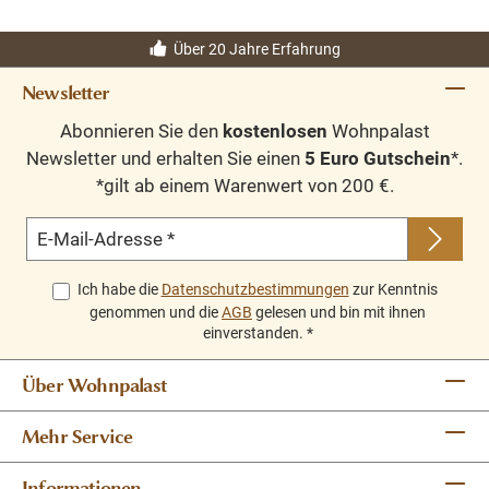
Oberflächen und Farben sind frei wählbar. 36 Farben
und 8 Oberflächen (lackiert/gewachst/natur usw.) -
Über 20 Jahre Erfahrung
Andere Abmessungen und Sonderanfertigungen sind
Newsletter
möglich.
Bitte Fragen Sie uns.
Abonnieren Sie den
kostenlosen
Wohnpalast
Newsletter und erhalten Sie einen
5 Euro Gutschein
*.
*gilt ab einem Warenwert von 200 €.
E-Mail-Adresse
*
Ich habe die
Datenschutzbestimmungen
zur Kenntnis
genommen und die
AGB
gelesen und bin mit ihnen
einverstanden.
*
Über Wohnpalast
Mehr Service
Informationen