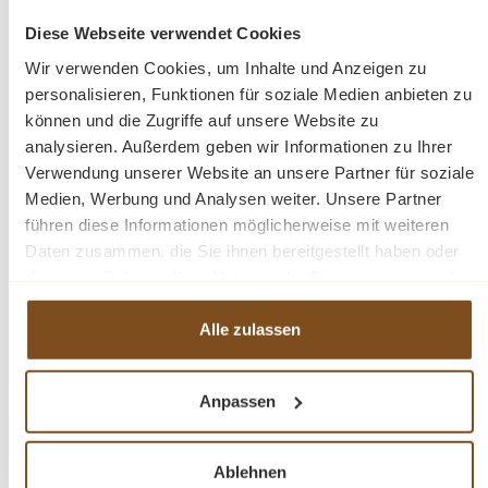
Diese Webseite verwendet Cookies
Abmessungen: Höhe: 56 cm, Breite: 210 cm, Tiefe:
Wir verwenden Cookies, um Inhalte und Anzeigen zu
43 cm.
personalisieren, Funktionen für soziale Medien anbieten zu
können und die Zugriffe auf unsere Website zu
Mango Holz
analysieren. Außerdem geben wir Informationen zu Ihrer
Retro Stil
Verwendung unserer Website an unsere Partner für soziale
Türen
Medien, Werbung und Analysen weiter. Unsere Partner
führen diese Informationen möglicherweise mit weiteren
Daten zusammen, die Sie ihnen bereitgestellt haben oder
Fragen zum Produkt?
die sie im Rahmen Ihrer Nutzung der Dienste gesammelt
haben.
Menü schließen
Alle zulassen
Produktinformationen "TV-Anrichte Patou
Kollektion 210 cm Mangoholz Sideboard"
Anpassen
Entdecken Sie die raffinierte Eleganz der Schränke aus
Produktgalerie überspringen
Ähnliche Produkte
der Patou-Kollektion. Eine luxuriöse Schrankserie aus
Ablehnen
nachhaltigem Hartholz, in heller Farbe auf beigen Beinen.