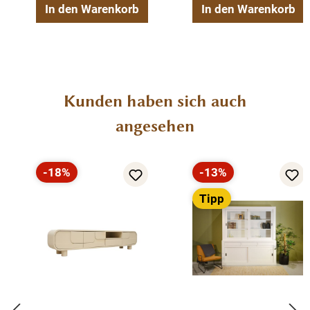
In den Warenkorb
In den Warenkorb
Produktgalerie überspringen
Kunden haben sich auch
angesehen
-18%
-13%
Rabatt
Rabatt
Tipp