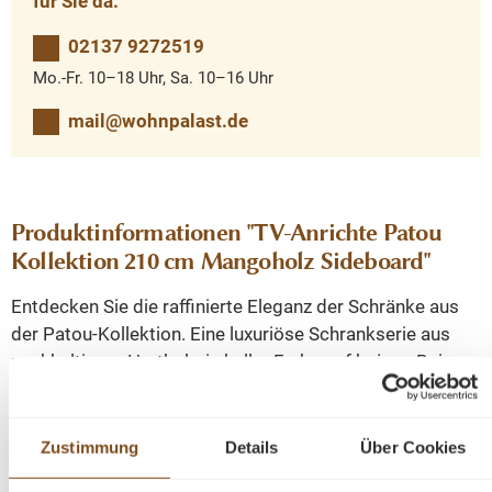
für Sie da.
02137 9272519
Mo.-Fr. 10–18 Uhr, Sa. 10–16 Uhr
mail@wohnpalast.de
Produktinformationen "TV-Anrichte Patou
Kollektion 210 cm Mangoholz Sideboard"
Entdecken Sie die raffinierte Eleganz der Schränke aus
der Patou-Kollektion. Eine luxuriöse Schrankserie aus
nachhaltigem Hartholz, in heller Farbe auf beigen Beinen.
Die elegante Form mit Lamellenmuster und die grifflosen
Türen ergeben ein stilvolles und schickes Ganzes.
Werten Sie Ihr Interieur mit der Faszination der Patou-
Zustimmung
Details
Über Cookies
Serie für einen zeitlosen Look auf.