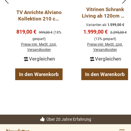
Vitrinen Schrank
TV Anrichte Alviano
Living ab 120cm mit
Kollektion 210 cm
Schiebetüren -
Steinoptik
Varianten ab
1.599,00 €
Wohnzimmerschran
Verkaufspreis:
Verkaufspreis:
819,00 €
1.999,00 €
Regulärer Preis:
Regulärer Pre
999,00 €
(18%
2.295,00 €
k
gespart)
(13% gespart)
Preise inkl. MwSt. zzgl.
Preise inkl. MwSt. zzgl.
Versandkosten
Versandkosten
Vergleichen
Vergleichen
In den Warenkorb
In den Warenkorb
Über 20 Jahre Erfahrung
Newsletter