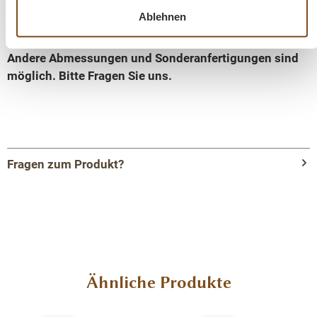
Ablehnen
Oberflächen und Farben sind frei wählbar. 36 Farben
und 8 Oberflächen (lackiert/gewachst/Natur usw.) -
Andere Abmessungen und Sonderanfertigungen sind
möglich. Bitte Fragen Sie uns.
Fragen zum Produkt?
Menü schließen
Produktinformationen "Schreibtisch-
Landhaus Stil – mit Eichenplatte -
verschiedene Farben"
Produktgalerie überspringen
Ähnliche Produkte
Dies ist ein stilvoller, hochwertiger Schreibtisch der
wohnlich in Ihren Einrichtungsstil integriert werden kann.