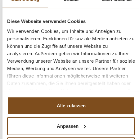
Diese Webseite verwendet Cookies
Außenfarbe - frei wählbar
Wir verwenden Cookies, um Inhalte und Anzeigen zu
Innenfarbe - frei wählbar
personalisieren, Funktionen für soziale Medien anbieten zu
können und die Zugriffe auf unsere Website zu
analysieren. Außerdem geben wir Informationen zu Ihrer
Verwendung unserer Website an unsere Partner für soziale
Massivholz Möbel
Medien, Werbung und Analysen weiter. Unsere Partner
1 Schubladen
führen diese Informationen möglicherweise mit weiteren
montiert
Daten zusammen, die Sie ihnen bereitgestellt haben oder
Landhausstil
die sie im Rahmen Ihrer Nutzung der Dienste gesammelt
100% Kieferholz
haben.
verschiedene Farben wählbar
Alle zulassen
Beschläge/Griffe wählbar
Geben Sie bitte Ihre gewünschte Farbe für Innen &
Außen beim Kauf im Kommentarfeld mit an.
Anpassen