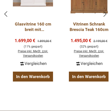
Glasvitrine 160 cm
Vitrinen Schrank
breit mit
Brescia Teak 160cm
Schiebetüren -
Verkaufspreis:
Verkaufspreis:
1.699,00 €
Landhaus Vitrine
1.495,00 €
Regulärer Preis:
Regulärer Pre
1.899,00 €
2.199,00 €
(11% gespart)
(32% gespart)
Preise inkl. MwSt. zzgl.
Preise inkl. MwSt. zzgl.
Versandkosten
Versandkosten
Vergleichen
Vergleichen
In den Warenkorb
In den Warenkorb