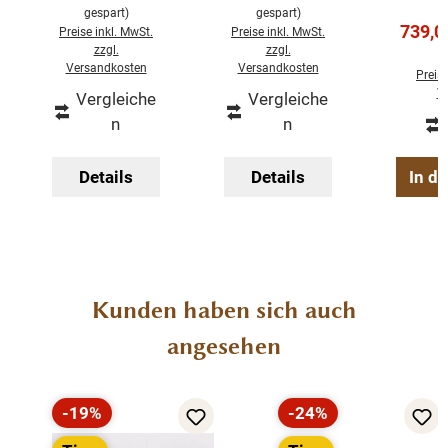
gespart)
gespart)
Verkau
739,0
Preise inkl. MwSt.
Preise inkl. MwSt.
zzgl.
zzgl.
Versandkosten
Versandkosten
Preise
V
Vergleiche
Vergleiche
n
n
Details
Details
In d
Produktgalerie überspringen
Kunden haben sich auch
angesehen
-19%
-24%
Rabatt
Rabatt