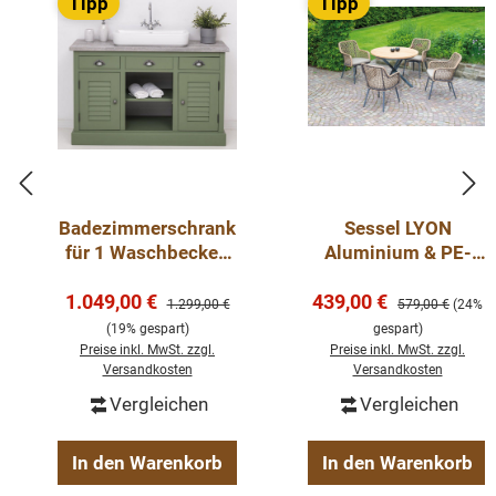
Tipp
Tipp
Badezimmerschrank
Sessel LYON
für 1 Waschbecken
Aluminium & PE-
mit 2 Lamellentüren
Geflecht
Verkaufspreis:
Verkaufspreis:
1.049,00 €
- Badmöbel Wasch
439,00 €
Seagrass/Java
Regulärer Preis:
Regulärer Preis:
1.299,00 €
579,00 €
(24%
Kommode
Brown inkl. Kissen
(19% gespart)
gespart)
Preise inkl. MwSt. zzgl.
Preise inkl. MwSt. zzgl.
Versandkosten
Versandkosten
Vergleichen
Vergleichen
In den Warenkorb
In den Warenkorb