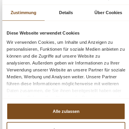
Materialien gefertigt und lässt sich perfekt mit anderen
Möbeln im Kinderzimmer kombinieren.
Zustimmung
Details
Über Cookies
Abmessungen (BxTxH): 40 x 35 40 cm
Diese Webseite verwendet Cookies
Details:
Wir verwenden Cookies, um Inhalte und Anzeigen zu
personalisieren, Funktionen für soziale Medien anbieten zu
können und die Zugriffe auf unsere Website zu
1 Schublade
analysieren. Außerdem geben wir Informationen zu Ihrer
1 Fach
Verwendung unserer Website an unsere Partner für soziale
Metallauzüge
Medien, Werbung und Analysen weiter. Unsere Partner
Farbe: weiß
führen diese Informationen möglicherweise mit weiteren
Daten zusammen, die Sie ihnen bereitgestellt haben oder
die sie im Rahmen Ihrer Nutzung der Dienste gesammelt
Fragen zum Produkt?
haben.
Alle zulassen
Menü schließen
Produktinformationen "Nachtkommode