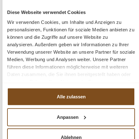
Details:
Diese Webseite verwendet Cookies
Wir verwenden Cookies, um Inhalte und Anzeigen zu
personalisieren, Funktionen für soziale Medien anbieten zu
4 Schublade
können und die Zugriffe auf unsere Website zu
Metallauzüge
analysieren. Außerdem geben wir Informationen zu Ihrer
Farbe: weiß
Verwendung unserer Website an unsere Partner für soziale
Medien, Werbung und Analysen weiter. Unsere Partner
Fragen zum Produkt?
führen diese Informationen möglicherweise mit weiteren
Daten zusammen, die Sie ihnen bereitgestellt haben oder
Menü schließen
die sie im Rahmen Ihrer Nutzung der Dienste gesammelt
haben.
Produktinformationen "Kommode weiß"
Alle zulassen
Diese sehr gut durchdachte, praktische Kommode hat
ein tolles Design und erfüllt alle Bedürfnisse moderner
Produktgalerie überspringen
Anpassen
Ähnliche Produkte
Eltern. Diese Kommode erweckt eine warme Erinnerung
an die Kindheit, aber ist mit modernen Materialien
gefertigt und lässt sich perfekt mit anderen Möbeln im
Ablehnen