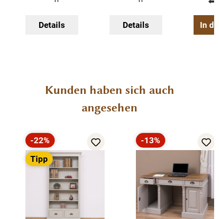
Details
Details
In d
Produktgalerie überspringen
Kunden haben sich auch
angesehen
-22%
-13%
Rabatt
Rabatt
Tipp