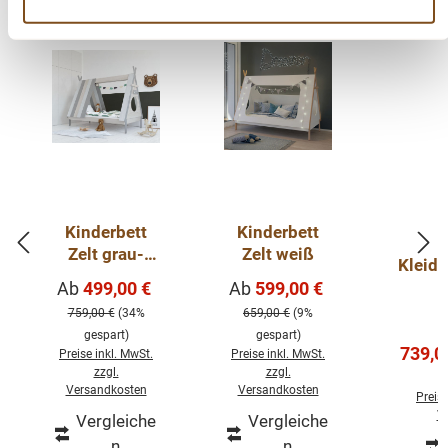
-34%
-9%
-11%
Kinderzimmer kombinieren.
Rabatt
Rabatt
Rabat
Abmessungen (BxTxH): 88 x 52 x 77 cm
Details:
4 Schublade
Metallauzüge
Kinderbett
Kinderbett
Farbe: weiß
Zelt grau-
Zelt weiß
Kleide
weiß
Verkaufspreis:
Verkaufspreis:
Ab
499,00 €
Ab
599,00 €
Regulärer Preis:
Regulärer Preis:
759,00 €
(34%
659,00 €
(9%
gespart)
gespart)
Verkau
739,0
Preise inkl. MwSt.
Preise inkl. MwSt.
zzgl.
zzgl.
Versandkosten
Versandkosten
Preise
V
Vergleiche
Vergleiche
n
n