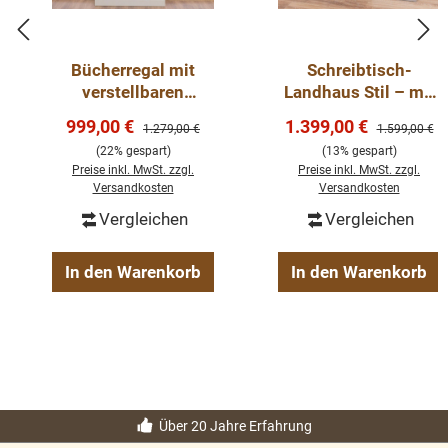
Bücherregal mit
Schreibtisch-
verstellbaren
Landhaus Stil – mit
Regalböden und 2
Eichenplatte -
Verkaufspreis:
Verkaufspreis:
999,00 €
1.399,00 €
Regulärer Preis:
Regulärer Pre
1.279,00 €
1.599,00 €
Schubladen -
verschiedene Farben
(22% gespart)
(13% gespart)
Landhaus Regal
Preise inkl. MwSt. zzgl.
Preise inkl. MwSt. zzgl.
Versandkosten
Versandkosten
Vergleichen
Vergleichen
In den Warenkorb
In den Warenkorb
Über 20 Jahre Erfahrung