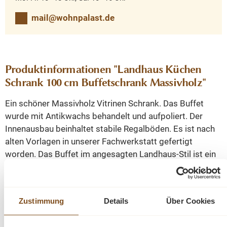
mail@wohnpalast.de
Produktinformationen "Landhaus Küchen
Schrank 100 cm Buffetschrank Massivholz"
Ein schöner Massivholz Vitrinen Schrank. Das Buffet
wurde mit Antikwachs behandelt und aufpoliert. Der
Innenausbau beinhaltet stabile Regalböden. Es ist nach
alten Vorlagen in unserer Fachwerkstatt gefertigt
worden. Das Buffet im angesagten Landhaus-Stil ist ein
hochwertiges, zeitloses Möbelstück, welches überall in
Ihrem Haus einen prägenden Eindruck hinterlässt. Neben
viel Stauraum in den Schubladen, lässt der obere
Zustimmung
Details
Über Cookies
Stauraum viel Platz für Ideen und dekorative
Accessoires.