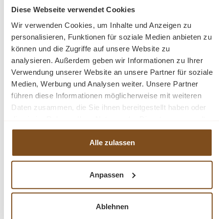
Diese Webseite verwendet Cookies
Die Abmessungen: Höhe: 195 cm, Breite: 100 cm,
Wir verwenden Cookies, um Inhalte und Anzeigen zu
Tiefe: 50/38 cm.
personalisieren, Funktionen für soziale Medien anbieten zu
können und die Zugriffe auf unsere Website zu
Weichholz Buffet
analysieren. Außerdem geben wir Informationen zu Ihrer
2-teilg zerlegbar
Verwendung unserer Website an unsere Partner für soziale
Kiefernholz
Medien, Werbung und Analysen weiter. Unsere Partner
führen diese Informationen möglicherweise mit weiteren
Fragen zum Produkt?
Daten zusammen, die Sie ihnen bereitgestellt haben oder
die sie im Rahmen Ihrer Nutzung der Dienste gesammelt
haben.
Menü schließen
Alle zulassen
Produktinformationen "Landhaus Küchen
Schrank 100 cm Buffetschrank Massivholz"
Anpassen
Ein schöner Massivholz Vitrinen Schrank. Das Buffet
Produktgalerie überspringen
Ähnliche Produkte
wurde mit Antikwachs behandelt und aufpoliert. Der
Innenausbau beinhaltet stabile Regalböden. Es ist nach
Ablehnen
alten Vorlagen in unserer Fachwerkstatt gefertigt