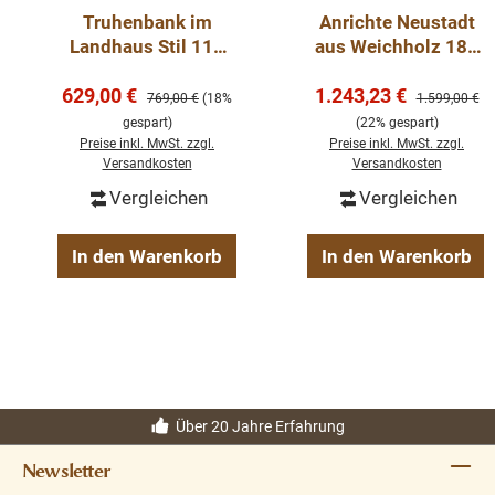
Truhenbank im
Anrichte Neustadt
Landhaus Stil 117
aus Weichholz 180
cm Sitzbank, Küche,
cm Sideboard
Verkaufspreis:
Verkaufspreis:
629,00 €
Truhe -mit
1.243,23 €
Regulärer Preis:
Regulärer Pre
769,00 €
(18%
1.599,00 €
Eichenplatte
gespart)
(22% gespart)
Preise inkl. MwSt. zzgl.
Preise inkl. MwSt. zzgl.
Versandkosten
Versandkosten
Vergleichen
Vergleichen
In den Warenkorb
In den Warenkorb
Über 20 Jahre Erfahrung
Newsletter