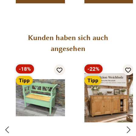
Produktgalerie überspringen
Kunden haben sich auch
angesehen
-18%
-22%
Rabatt
Rabatt
Tipp
Tipp