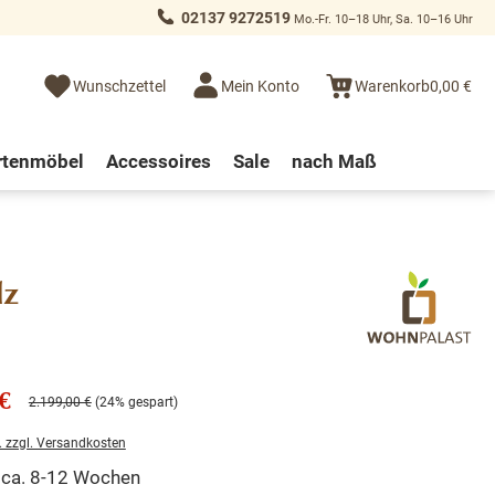
02137 9272519
Mo.-Fr. 10–18 Uhr, Sa. 10–16 Uhr
Wunschzettel
Mein Konto
Warenkorb
0,00 €
rtenmöbel
Accessoires
Sale
nach Maß
lz
€
2.199,00 €
(24% gespart)
. zzgl. Versandkosten
t ca. 8-12 Wochen