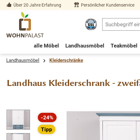
Über 20 Jahre Erfahrung
Persönlicher Kundenservice
springen
Zur Hauptnavigation springen
alle Möbel
Landhausmöbel
Teakmöbel
Landhausmöbel
Kleiderschränke
Landhaus Kleiderschrank - zweif
Bildergalerie überspringen
-24%
Rabatt
Tipp