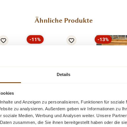
Ähnliche Produkte
-11%
-13%
Rabatt
Rabatt
Details
Cookies
nhalte und Anzeigen zu personalisieren, Funktionen für soziale
 mit
Kleiderschrank weiß
Jugendstil We
Website zu analysieren. Außerdem geben wir Informationen zu I
-
Schrank 
r soziale Medien, Werbung und Analysen weiter. Unsere Partner
Innenaus
Dieser sehr gut
Ein schöner W
 Daten zusammen, die Sie ihnen bereitgestellt haben oder die s
k