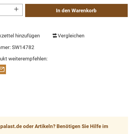
Gib den gewünschten Wert ein oder benutze die Schaltflächen um die Anzahl zu erh
In den Warenkorb
zettel hinzufügen
Vergleichen
mmer:
SW14782
ukt weiterempfehlen:
alast.de oder Artikeln? Benötigen Sie Hilfe im