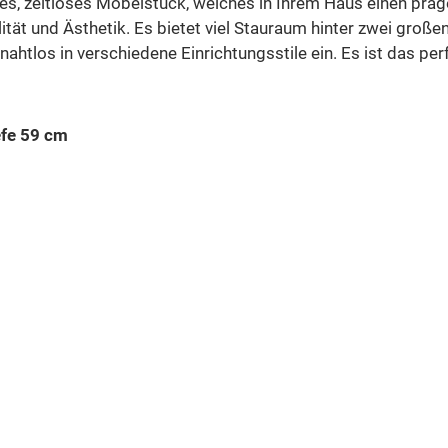
ges, zeitloses Möbelstück, welches in Ihrem Haus einen präg
tät und Ästhetik. Es bietet viel Stauraum hinter zwei große
ahtlos in verschiedene Einrichtungsstile ein. Es ist das per
efe 59 cm