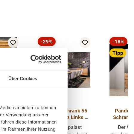
-29%
-18%
Rabatt
Rabatt
Tipp
Tipp
Über Cookies
 Medien anbieten zu können
ichholz
Pandora Schrank 55
Pandora
hrer Verwendung unserer
mit
cm Teakholz Links &
Schrank
 führen diese Informationen
bau
Rechts Varianten
Metal
eichholz
Der Wohnpalast
Der Wo
ie im Rahmen Ihrer Nutzung