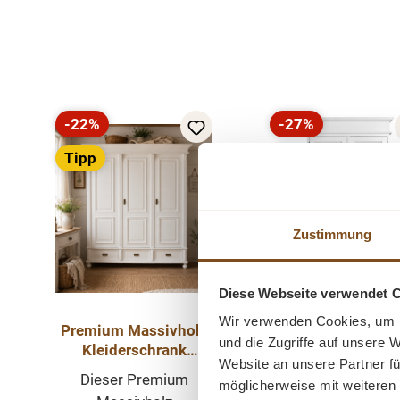
Produktgalerie überspringen
-22%
-27%
Rabatt
Rabatt
Tipp
Tipp
Zustimmung
Diese Webseite verwendet 
Wir verwenden Cookies, um I
Premium Massivholz
Landhaus Schrank
und die Zugriffe auf unsere 
Kleiderschrank
Lamellentüren 
Website an unsere Partner fü
Landhausstil – 200
Dielenschrank,
Dieser Premium
Der schöner
möglicherweise mit weiteren
cm – Weiß – Zerlegbar
Kleiderschran