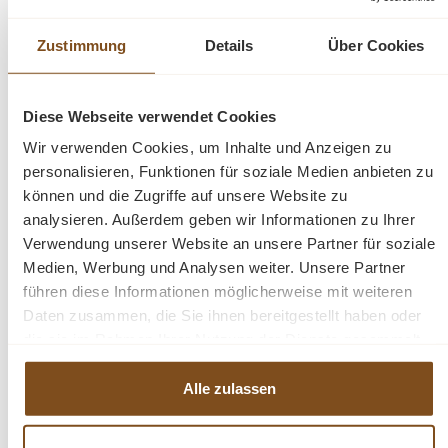
Pflegeleicht und langlebig
Zustimmung
Details
Über Cookies
Die Pflege ist unkompliziert - ein leicht feuchtes Tuch
genügt. Dank der robusten Massivholzkonstruktion sind
Diese Webseite verwendet Cookies
unsere Möbel langlebig und strapazierfähig.
Wir verwenden Cookies, um Inhalte und Anzeigen zu
personalisieren, Funktionen für soziale Medien anbieten zu
Bestellen Sie jetzt
können und die Zugriffe auf unsere Website zu
analysieren. Außerdem geben wir Informationen zu Ihrer
Verwendung unserer Website an unsere Partner für soziale
Verleihen Sie Ihrem Badezimmer mit unseren
Medien, Werbung und Analysen weiter. Unsere Partner
Badezimmerschränken zeitlose Eleganz. Bestellen Sie
führen diese Informationen möglicherweise mit weiteren
noch heute und erleben Sie die Schönheit und Qualität
Daten zusammen, die Sie ihnen bereitgestellt haben oder
unserer Möbelstücke
die sie im Rahmen Ihrer Nutzung der Dienste gesammelt
haben.
Abmessungen: H: 90 cm, B: 90 cm, T: 54 cm
Alle zulassen
Außenfarbe - frei wählbar
Innenfarbe - frei wählbar