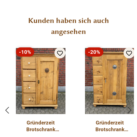
Produktgalerie überspringen
Kunden haben sich auch
angesehen
-10%
-20%
Rabatt
Rabatt
Gründerzeit
Gründerzeit
Brotschrank
Brotschrank
Weichholz
Weichholz antike