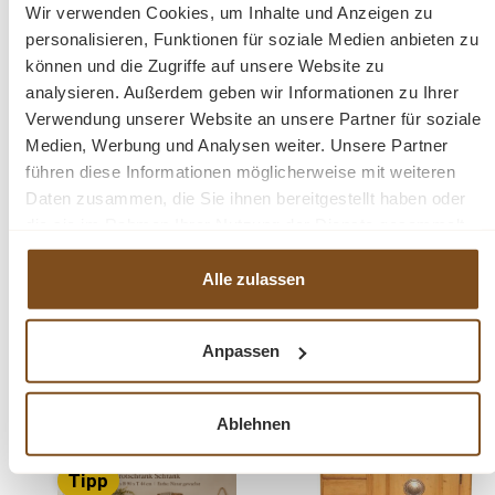
Wir verwenden Cookies, um Inhalte und Anzeigen zu
Weichholz Brotschrank
personalisieren, Funktionen für soziale Medien anbieten zu
Massivholz
können und die Zugriffe auf unsere Website zu
analysieren. Außerdem geben wir Informationen zu Ihrer
Verwendung unserer Website an unsere Partner für soziale
Medien, Werbung und Analysen weiter. Unsere Partner
führen diese Informationen möglicherweise mit weiteren
Fragen zum Produkt?
Daten zusammen, die Sie ihnen bereitgestellt haben oder
die sie im Rahmen Ihrer Nutzung der Dienste gesammelt
Menü schließen
haben.
Produktinformationen "Gründerzeit
Alle zulassen
Landhaus Brotschrank aus Weichholz"
Ein Massivholz Brotschrank. Der Schrank wurde mit
Anpassen
Produktgalerie überspringen
Ähnliche Produkte
Antikwachs behandelt und aufpoliert. Der Innenausbau
beinhaltet stabile Regalböden. Es ist in nach alten
Ablehnen
Vorlagen in unserer Fachwerkstatt gefertigt worden und
-39%
-18%
befindet sich im wohnfertigem Zustand. Die Kommode
Rabatt
Rabatt
Tipp
im angesagten Landhaus-Stil ist ein hochwertiges,