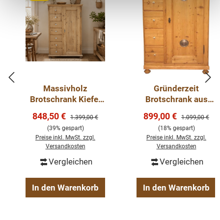
zeitloses Möbelstück, welches überall in Ihrem Haus
einen prägenden Eindruck hinterlässt und eine gute Figur
macht.
Die Abmessungen: Höhe: 140 cm, Breite: 85 cm, Tiefe:
40 cm.
Massivholz
Gründerzeit
Brotschrank Kiefer
Brotschrank aus
Weichholz Brotschrank
Natur gewachst 7
massivem
Massivholz
Verkaufspreis:
Verkaufspreis:
848,50 €
899,00 €
Regulärer Preis:
Regulärer Preis
1.399,00 €
1.099,00 €
Schubladen &
Weichholz
(39% gespart)
(18% gespart)
Porzellanknöpfe
Preise inkl. MwSt. zzgl.
Preise inkl. MwSt. zzgl.
Versandkosten
Versandkosten
Vergleichen
Vergleichen
In den Warenkorb
In den Warenkorb