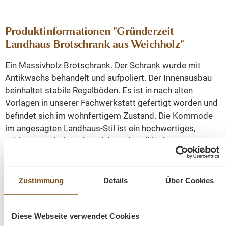
Produktinformationen "Gründerzeit
Landhaus Brotschrank aus Weichholz"
Ein Massivholz Brotschrank. Der Schrank wurde mit
Antikwachs behandelt und aufpoliert. Der Innenausbau
beinhaltet stabile Regalböden. Es ist in nach alten
Vorlagen in unserer Fachwerkstatt gefertigt worden und
befindet sich im wohnfertigem Zustand. Die Kommode
im angesagten Landhaus-Stil ist ein hochwertiges,
zeitloses Möbelstück, welches überall in Ihrem Haus
einen prägenden Eindruck hinterlässt und eine gute Figur
macht.
Zustimmung
Details
Über Cookies
Die Abmessungen: Höhe: 140 cm, Breite: 85 cm, Tiefe:
40 cm.
Diese Webseite verwendet Cookies