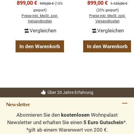
Verkaufspreis:
Verkaufspreis:
899,00 €
899,00 €
Regulärer Preis:
Regulärer Preis
999,00 €
(10%
1.125,00 €
Landhausmöbel
Schränke
gespart)
(20% gespart)
Schrank
Weichholzmöbel
Preise inkl. MwSt. zzgl.
Preise inkl. MwSt. zzgl.
Versandkosten
Versandkosten
Vergleichen
Vergleichen
In den Warenkorb
In den Warenkorb
Über 20 Jahre Erfahrung
Newsletter
Abonnieren Sie den
kostenlosen
Wohnpalast
Newsletter und erhalten Sie einen
5 Euro Gutschein
*.
*gilt ab einem Warenwert von 200 €.