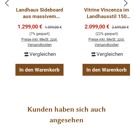
Schlafzimmer. Diese Kommode findet überall Ihren
Landhaus Sideboard
Vitrine Vincenza im
Platz.
aus massivem
Landhausstil 150
Weichholz –
cm weiß-eiche
Verkaufspreis:
Verkaufspreis:
1.299,00 €
2.099,00 €
Regulärer Preis:
Regulärer Pre
1.399,00 €
2.699,00 €
Jugendstil Anrichte
Abmessungen: Höhe: 90 cm, Breite: 185 cm, Tiefe: 50
(7% gespart)
(22% gespart)
cm.
Preise inkl. MwSt. zzgl.
Preise inkl. MwSt. zzgl.
Versandkosten
Versandkosten
Weichholz Kommode
Vergleichen
Vergleichen
gewachst und aufpoliert
Schubladen
In den Warenkorb
In den Warenkorb
Produktgalerie überspringen
Kunden haben sich auch
angesehen