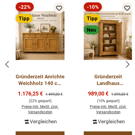
-22%
-10%
Rabatt
Rabatt
Tipp
Tipp
Neu
Gründerzeit Anrichte
Gründerzeit
Weichholz 140 cm
Landhaus
Sideboard,
Mehrzweckschrank
Verkaufspreis:
Verkaufspreis:
1.176,25 €
989,00 €
Regulärer Preis:
Regulärer Preis
1.499,00 €
1.099,00 €
Kommode
aus Kiefer massiv –
(22% gespart)
(10% gespart)
Natur gewachst –
Preise inkl. MwSt. zzgl.
Preise inkl. MwSt. zzgl.
Massivholz
Versandkosten
Versandkosten
Dielenschrank mit
Vergleichen
Vergleichen
verstellbaren
Einlegebödenrzeit