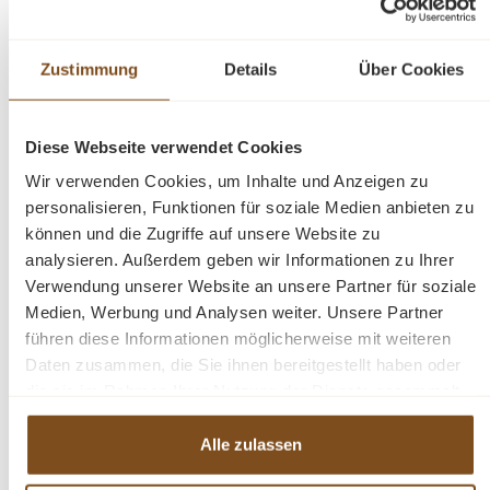
warmen Charme. Das Antikwachs veredelt das Holz und
die zusätzliche Politur gibt der Kommode einen leichten,
seidenmatten Glanz. Diese Kommode im angesagten
Zustimmung
Details
Über Cookies
Landhausstil ist ein hochwertiges und zeitloses
Möbelstück, welches überall in Ihrem Haus einen
prägenden Eindruck hinterlässt und eine gute Figur
Diese Webseite verwendet Cookies
macht. Ob als Fernsehschrank, im Esszimmer für Ihr
Wir verwenden Cookies, um Inhalte und Anzeigen zu
Besteck und Geschirr oder als Anrichte in Ihrem
personalisieren, Funktionen für soziale Medien anbieten zu
Schlafzimmer. Diese Kommode findet überall Ihren Platz.
können und die Zugriffe auf unsere Website zu
analysieren. Außerdem geben wir Informationen zu Ihrer
Verwendung unserer Website an unsere Partner für soziale
Abmessungen: Höhe: 90 cm, Breite: 185 cm, Tiefe: 50
Medien, Werbung und Analysen weiter. Unsere Partner
cm.
führen diese Informationen möglicherweise mit weiteren
Daten zusammen, die Sie ihnen bereitgestellt haben oder
Weichholz Kommode
die sie im Rahmen Ihrer Nutzung der Dienste gesammelt
gewachst und aufpoliert
haben.
Schubladen
Alle zulassen