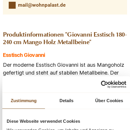
mail@wohnpalast.de
Produktinformationen "Giovanni Esstisch 180-
240 cm Mango Holz Metallbeine"
Esstisch Giovanni
Der moderne Esstisch Giovanni ist aus Mangoholz
gefertigt und steht auf stabilen Metallbeine. Der
Tisch hat abgerundete Ecken, was der Tischplatte
eine Bootsform verleiht. Das Oberteil hat ein
Fischgrätenmuster, das ihm einen modernen und
Zustimmung
Details
Über Cookies
luxuriösen Look verleiht. Kombinieren Sie den Tisch
mit ein paar schönen Stühlen für einen perfekten
Look.
Diese Webseite verwendet Cookies