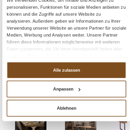
Wir verwenden Cookies, um Inhalte und Anzeigen zu
Der Tisch ist in verschiedenen Größen und in
personalisieren, Funktionen für soziale Medien anbieten zu
Schwarz oder Natur erhältlich.
können und die Zugriffe auf unsere Website zu
analysieren. Außerdem geben wir Informationen zu Ihrer
Verwendung unserer Website an unsere Partner für soziale
Fragen zum Produkt?
Medien, Werbung und Analysen weiter. Unsere Partner
führen diese Informationen möglicherweise mit weiteren
Menü schließen
Daten zusammen, die Sie ihnen bereitgestellt haben oder
Produktinformationen "Giovanni Esstisch
die sie im Rahmen Ihrer Nutzung der Dienste gesammelt
180-240 cm Mango Holz Metallbeine"
haben.
Alle zulassen
Esstisch Giovanni
Produktgalerie überspringen
Ähnliche Produkte
Der moderne Esstisch Giovanni ist aus Mangoholz
Anpassen
gefertigt und steht auf stabilen Metallbeine. Der
Tipp
Tipp
Tipp
Tisch hat abgerundete Ecken, was der Tischplatte
eine Bootsform verleiht. Das Oberteil hat ein
Ablehnen
Fischgrätenmuster, das ihm einen modernen und
luxuriösen Look verleiht. Kombinieren Sie den Tisch