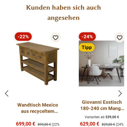
Produktgalerie überspringen
Kunden haben sich auch
angesehen
-22%
-24%
Rabatt
Rabatt
Tipp
Giovanni Esstisch
Wandtisch Mexico
180-240 cm Mango
aus recyceltem
Holz Metallbeine
Teakholz
Varianten ab
539,00 €
Verkaufspreis:
Verkaufspreis:
699,00 €
629,00 €
Regulärer Preis:
Regulärer Preis:
899,00 €
(22%
829,00 €
(24%